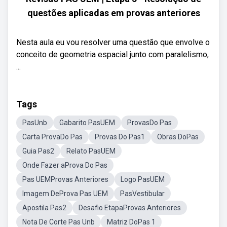
questões aplicadas em provas anteriores
Nesta aula eu vou resolver uma questão que envolve o
conceito de geometria espacial junto com paralelismo,
...
Tags
PasUnb
Gabarito PasUEM
ProvasDo Pas
Carta ProvaDo Pas
Provas Do Pas1
Obras DoPas
Guia Pas2
Relato PasUEM
Onde Fazer aProva Do Pas
Pas UEMProvas Anteriores
Logo PasUEM
Imagem DeProva Pas UEM
PasVestibular
Apostila Pas2
Desafio EtapaProvas Anteriores
Nota De Corte Pas Unb
Matriz DoPas 1