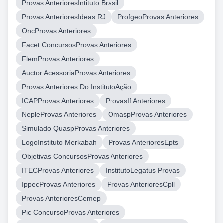
Provas AnterioresIntituto Brasil
Provas AnterioresIdeas RJ
ProfgeoProvas Anteriores
OncProvas Anteriores
Facet ConcursosProvas Anteriores
FlemProvas Anteriores
Auctor AcessoriaProvas Anteriores
Provas Anteriores Do InstitutoAção
ICAPProvas Anteriores
ProvasIf Anteriores
NepleProvas Anteriores
OmaspProvas Anteriores
Simulado QuaspProvas Anteriores
LogoInstituto Merkabah
Provas AnterioresEpts
Objetivas ConcursosProvas Anteriores
ITECProvas Anteriores
InstitutoLegatus Provas
IppecProvas Anteriores
Provas AnterioresCpll
Provas AnterioresCemep
Pic ConcursoProvas Anteriores