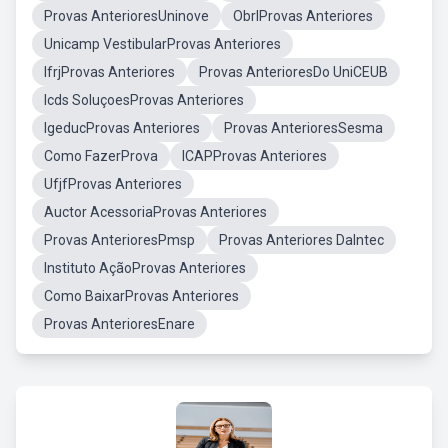
Provas AnterioresUninove
ObrlProvas Anteriores
Unicamp VestibularProvas Anteriores
IfrjProvas Anteriores
Provas AnterioresDo UniCEUB
Icds SoluçoesProvas Anteriores
IgeducProvas Anteriores
Provas AnterioresSesma
Como FazerProva
ICAPProvas Anteriores
UfjfProvas Anteriores
Auctor AcessoriaProvas Anteriores
Provas AnterioresPmsp
Provas Anteriores DaIntec
Instituto AçãoProvas Anteriores
Como BaixarProvas Anteriores
Provas AnterioresEnare