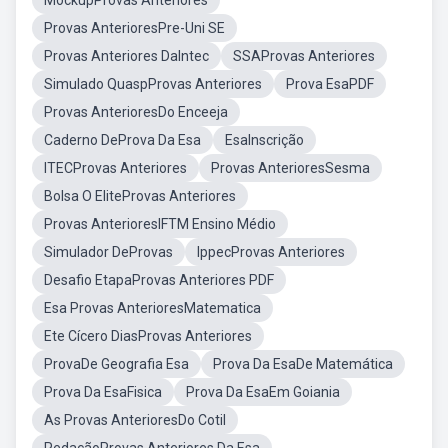
MockupProvas Anteriores
Provas AnterioresPre-Uni SE
Provas Anteriores DaIntec
SSAProvas Anteriores
Simulado QuaspProvas Anteriores
Prova EsaPDF
Provas AnterioresDo Enceeja
Caderno DeProva Da Esa
EsaInscrição
ITECProvas Anteriores
Provas AnterioresSesma
Bolsa O EliteProvas Anteriores
Provas AnterioresIFTM Ensino Médio
Simulador DeProvas
IppecProvas Anteriores
Desafio EtapaProvas Anteriores PDF
Esa Provas AnterioresMatematica
Ete Cícero DiasProvas Anteriores
ProvaDe Geografia Esa
Prova Da EsaDe Matemática
Prova Da EsaFisica
Prova Da EsaEm Goiania
As Provas AnterioresDo Cotil