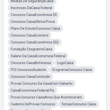
Modulo De SegurançaCaixa
Inscricoes DaCaixa Federal
Concurso CaixaEconômica 20
Concurso CaixaUltima Prova
Plano De EstudoConcurso Caixa
Concurso CaixaEconômi
Concurso CaixaEconômica 202
Fundação CesgranrioCaixa
Salario Da CaixaEconomica Federal
Concurso CaixaBefenicios
LogoCaixa
PCI ConcursosSudeste
CrogramaConcurso Caixa
Concurso CaixaConteúdo
Provas Concurso Da CaixaCom Gabarito
CaixaEconomica Federal Pis
Prova Concurso CaixaAnos Que Aconteceram
Caderno DeProvas Concurso
TemasConcurso Caixa