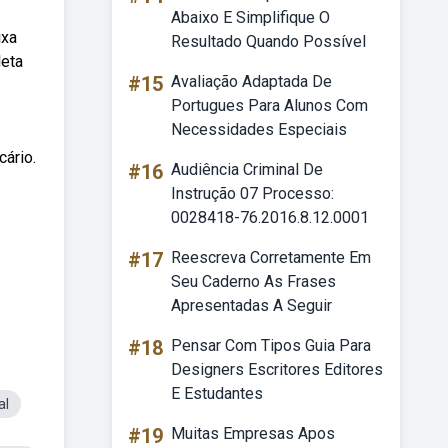
Abaixo E Simplifique O
ixa
Resultado Quando Possível
leta
#15
Avaliação Adaptada De
Portugues Para Alunos Com
Necessidades Especiais
cário.
#16
Audiência Criminal De
Instrução 07 Processo:
0028418-76.2016.8.12.0001
#17
Reescreva Corretamente Em
Seu Caderno As Frases
Apresentadas A Seguir
#18
Pensar Com Tipos Guia Para
Designers Escritores Editores
E Estudantes
al
#19
Muitas Empresas Apos