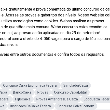
aixe gratuitamente a prova comentada do último concurso da ca
o e. Acesse as provas e gabaritos dos níveis. Nosso website co
 utiliza tecnologias como cookies. Webao analisar as provas
ipos de questões mais comuns. Webo concurso caixa econômica
e no sul, as provas serão aplicadas no dia 29 de setembro!
deral com a oferta de 4. 050 vagas para o cargo de técnico ban
dos níveis.
íveis entre outros documentos e confira todos os requisitos.
Concurso Caixa Economica Federal
SimuladorCaixa
Caixa
BancoCaixa
Provas
Concurso CaixaEdital
ederal
FgtsCaixa
Provas AnterioresDa Caixa
LogoCaixa Feder
ova
Inscricoes DaCaixa Federal
Concurso CaixaEconôm