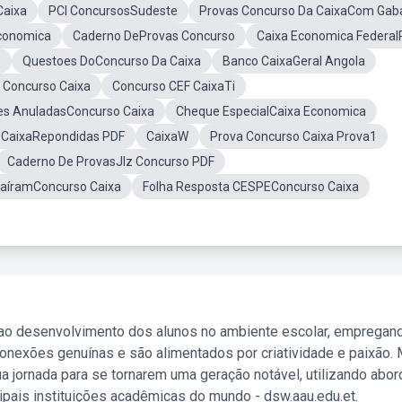
Caixa
PCI ConcursosSudeste
Provas Concurso Da CaixaCom Gaba
Economica
Caderno DeProvas Concurso
Caixa Economica Federal
s
Questoes DoConcurso Da Caixa
Banco CaixaGeral Angola
 Concurso Caixa
Concurso CEF CaixaTi
es AnuladasConcurso Caixa
Cheque EspecialCaixa Economica
 CaixaRepondidas PDF
CaixaW
Prova Concurso Caixa Prova1
Caderno De ProvasJlz Concurso PDF
aíramConcurso Caixa
Folha Resposta CESPEConcurso Caixa
 ao desenvolvimento dos alunos no ambiente escolar, empregan
nexões genuínas e são alimentados por criatividade e paixão. 
a jornada para se tornarem uma geração notável, utilizando abo
ipais instituições acadêmicas do mundo - dsw.aau.edu.et.