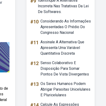
#9
Identifique A Alternativa
or
Incorreta Nas Tratativas Da Lei
De Softwares.
#10
Considerando As Informações
Apresentadas O Prédio Do
Congresso Nacional
#11
Assinale A Alternativa Que
Apresenta Uma Variável
Quantitativa Discreta
#12
Senso Colaborativo E
Disposição Para Somar
Pontos De Vista Divergentes
#13
Os Seres Humanos Podem
to de
Abrigar Parasitas Unicelulares
es
E Pluricelulares
eral
#14
Calcule As Expressões