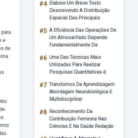
#4
Elabore Um Breve Texto
Descrevendo A Distribuição
Espacial Das Principais
#5
A Eficiência Das Operações De
a para
Um Almoxarifado Depende
s e
Fundamentalmente Da
es de
xima.
#6
Uma Das Técnicas Mais
Utilizadas Para Realizar
Pesquisas Quantitativas é:
os
#7
Transtornos Da Aprendizagem
Abordagem Neurobiológica E
Multidisciplinar
ebo
de.
#8
Reconhecimento Da
s.
Contribuição Feminina Nas
êmio
Ciências E Na Saúde Redação
las