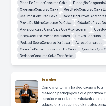
Plano De EstudoConcurso Caixa
Fundação Cesgranrio
CrogramaConcurso Caixa
ResultadoConcurso Caixa 
ResumosConcurso Caixa
Banca InqcProvas Anteriore
Prova Do ÚltimoConcurso Da Caixa
Cidade DeProva Do
Prova Concurso CaixaAnos Que Aconteceram
Questõ
IdcapConcurso Provas Anteriores
Provas Concurso Da
Podcast SobreConcurso Da Caixa
AprovaConcursos
Como É aProva Do Concurso Da Caixa
Questoes Que C
RedacaoConcurso Caixa Econômica
Emelie
Como mentor, minha dedicação é total
métodos pedagógicos que priorizam co
missão é orientar os estudantes em su
educacionais reconhecidas pelas princ