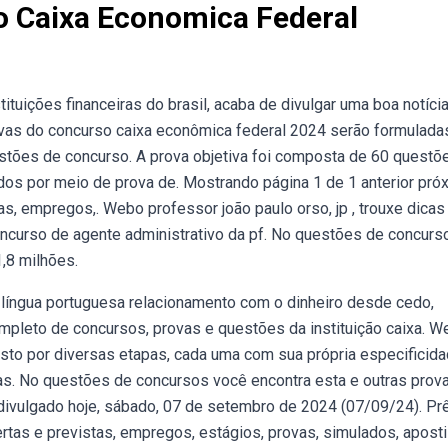
o Caixa Economica Federal
ituições financeiras do brasil, acaba de divulgar uma boa notíci
as do concurso caixa econômica federal 2024 serão formulada
stões de concurso. A prova objetiva foi composta de 60 questõ
os por meio de prova de. Mostrando página 1 de 1 anterior pró
s, empregos,. Webo professor joão paulo orso, jp , trouxe dicas
oncurso de agente administrativo da pf. No questões de concurs
,8 milhões.
íngua portuguesa relacionamento com o dinheiro desde cedo,
leto de concursos, provas e questões da instituição caixa. W
to por diversas etapas, cada uma com sua própria especificida
s. No questões de concursos você encontra esta e outras prova
divulgado hoje, sábado, 07 de setembro de 2024 (07/09/24). Pr
rtas e previstas, empregos, estágios, provas, simulados, aposti