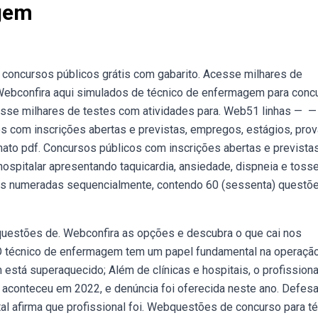
gem
concursos públicos grátis com gabarito. Acesse milhares de
 Webconfira aqui simulados de técnico de enfermagem para conc
sse milhares de testes com atividades para. Web51 linhas — —
 com inscrições abertas e previstas, empregos, estágios, prov
ato pdf. Concursos públicos com inscrições abertas e previstas
ospitalar apresentando taquicardia, ansiedade, dispneia e toss
inas numeradas sequencialmente, contendo 60 (sessenta) questõ
questões de. Webconfira as opções e descubra o que cai nos
O técnico de enfermagem tem um papel fundamental na operação
stá superaquecido; Além de clínicas e hospitais, o profissiona
aconteceu em 2022, e denúncia foi oferecida neste ano. Defes
al afirma que profissional foi. Webquestões de concurso para t