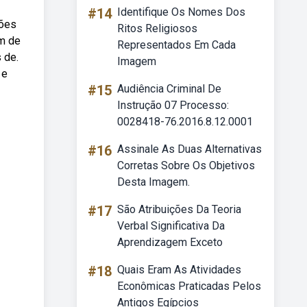
#14
Identifique Os Nomes Dos
ções
Ritos Religiosos
em de
Representados Em Cada
 de.
Imagem
 e
#15
Audiência Criminal De
Instrução 07 Processo:
0028418-76.2016.8.12.0001
#16
Assinale As Duas Alternativas
Corretas Sobre Os Objetivos
Desta Imagem.
#17
São Atribuições Da Teoria
Verbal Significativa Da
Aprendizagem Exceto
#18
Quais Eram As Atividades
Econômicas Praticadas Pelos
Antigos Egípcios