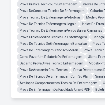
Prova Pratica TecnicoEm Enfermagem
Provas De En
Prova DeConcurso Técnico De Enfermagem
Gabarito
Prova Tecnico De EnfermagemPetrobras
Modelo Pro
Prova De Tecnico EnfermagemLlegale
Indice De Erro
Prova Tecnico De EnfermagemPenido Bunier Campinas
Prova Clinica MedicaTecnico De Enfermagem
Cabeçal
Prova De Tecnico DeEnferemagem Banca Ian
Prova T
Prova De EnfermagemFrancisco Moran
Prova Tecnic
Como Fazer Um RelatorioDe Enfermagem
Ultima Pr
Gabarito ProvaSilves Tecnico Enfermagem
Modelo Pr
Prova DeAnatomia Grau Tecnico
Prova DeIntroducao
Prova De Técnico De EnfermagemCom Su Plan
Simul
Avaliaçao ComportamentalTecnico De Enfermagem
C
Prova De EnfermagemDa Faculdade Unicid PDF
Bolet