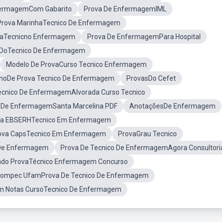
fermagemCom Gabarito
Prova De EnfermagemIML
 Prova MarinhaTecnico De Enfermagem
vaTecnicno Enfermagem
Prova De EnfermagemPara Hospital
s DoTecnico De Enfermagem
Modelo De ProvaCurso Tecnico Enfermagem
hoDe Prova Tecnico De Enfermagem
ProvasDo Cefet
ecnico De EnfermagemAlvorada Curso Tecnico
o De EnfermagemSanta Marcelina PDF
AnotaçõesDe Enfermagem
ova EBSERHTecnico Em Enfermagem
ova CapsTecnico Em Enfermagem
ProvaGrau Tecnico
 De Enfermagem
Prova De Tecnico De EnfermagemAgora Consultori
ado ProvaTécnico Enfermagem Concurso
ompec UfamProva De Tecnico De Enfermagem
im Notas CursoTecnico De Enfermagem