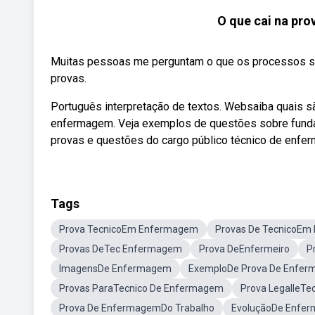
O que cai na pro
Muitas pessoas me perguntam o que os processos se
provas.
Português interpretação de textos. Websaiba quais 
enfermagem. Veja exemplos de questões sobre fund
provas e questões do cargo público técnico de enfe
Tags
Prova TecnicoEm Enfermagem
Provas De TecnicoE
Provas DeTec Enfermagem
Prova DeEnfermeiro
P
ImagensDe Enfermagem
ExemploDe Prova De Enfe
Provas ParaTecnico De Enfermagem
Prova LegalleT
Prova De EnfermagemDo Trabalho
EvoluçãoDe Enfe