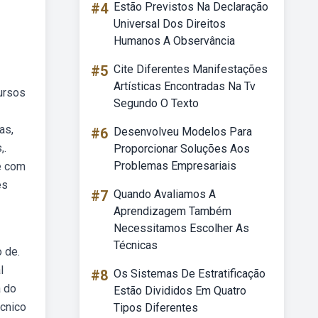
#4
Estão Previstos Na Declaração
Universal Dos Direitos
Humanos A Observância
#5
Cite Diferentes Manifestações
Artísticas Encontradas Na Tv
ursos
Segundo O Texto
as,
#6
Desenvolveu Modelos Para
,.
Proporcionar Soluções Aos
Problemas Empresariais
e com
es
#7
Quando Avaliamos A
Aprendizagem Também
Necessitamos Escolher As
Técnicas
 de.
l
#8
Os Sistemas De Estratificação
a do
Estão Divididos Em Quatro
écnico
Tipos Diferentes