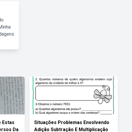
do
Minha
rdagens
e Estas
Situações Problemas Envolvendo
ersos Da
Adição Subtração E Multiplicação