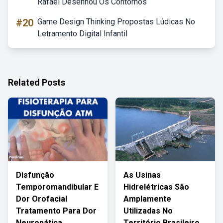
Rafael Desenhou Os Contornos
#20
Game Design Thinking Propostas Lúdicas No
Letramento Digital Infantil
Related Posts
Disfunção
As Usinas
Temporomandibular E
Hidrelétricas São
Dor Orofacial
Amplamente
Tratamento Para Dor
Utilizadas No
Neuropática
Território Brasileiro