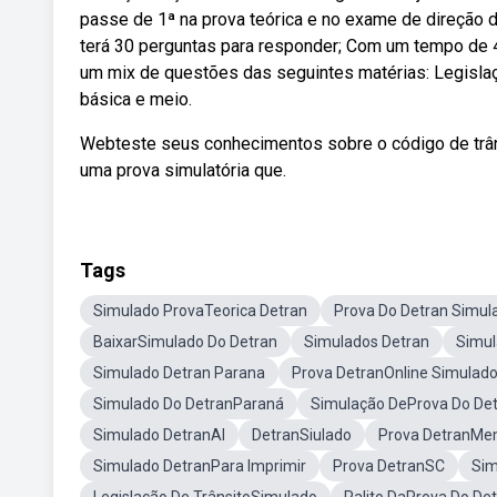
passe de 1ª na prova teórica e no exame de direção d
terá 30 perguntas para responder; Com um tempo de 
um mix de questões das seguintes matérias: Legislaçã
básica e meio.
Webteste seus conhecimentos sobre o código de trâns
uma prova simulatória que.
Tags
Simulado ProvaTeorica Detran
Prova Do Detran Simul
BaixarSimulado Do Detran
Simulados Detran
Simul
Simulado Detran Parana
Prova DetranOnline Simulad
Simulado Do DetranParaná
Simulação DeProva Do De
Simulado DetranAl
DetranSiulado
Prova DetranMe
Simulado DetranPara Imprimir
Prova DetranSC
Sim