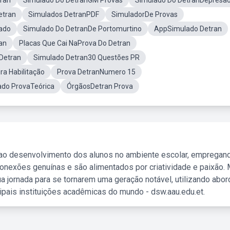
tran
Simulado Do DetranGM Provas
Simulado Do DetranDepresa
etran
Simulados DetranPDF
SimuladorDe Provas
ado
Simulado Do DetranDe Portomurtino
AppSimulado Detran
an
Placas Que Cai NaProva Do Detran
 Detran
Simulado Detran30 Questões PR
ra Habilitação
Prova DetranNumero 15
ado ProvaTeórica
ÓrgãosDetran Prova
 ao desenvolvimento dos alunos no ambiente escolar, empregan
nexões genuínas e são alimentados por criatividade e paixão. 
a jornada para se tornarem uma geração notável, utilizando abo
ipais instituições acadêmicas do mundo - dsw.aau.edu.et.