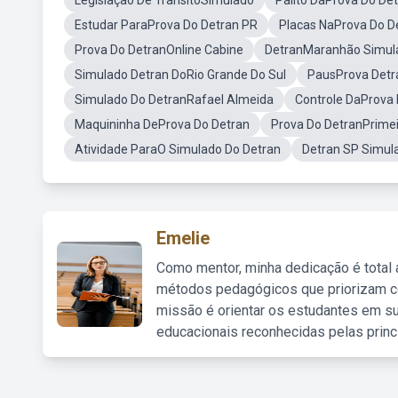
Legislação De TrânsitoSimulado
Palito DaProva Do De
Estudar ParaProva Do Detran PR
Placas NaProva Do D
Prova Do DetranOnline Cabine
DetranMaranhão Simul
Simulado Detran DoRio Grande Do Sul
PausProva Detr
Simulado Do DetranRafael Almeida
Controle DaProva
Maquininha DeProva Do Detran
Prova Do DetranPrimei
Atividade ParaO Simulado Do Detran
Detran SP Simul
Emelie
Como mentor, minha dedicação é total
métodos pedagógicos que priorizam co
missão é orientar os estudantes em su
educacionais reconhecidas pelas princ