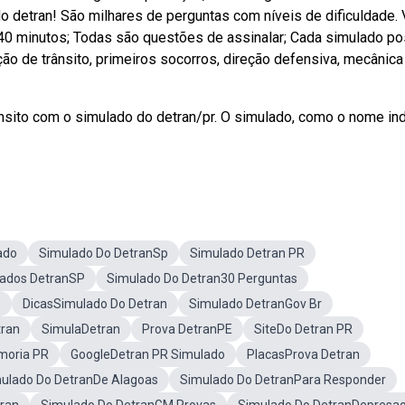
o detran! São milhares de perguntas com níveis de dificuldade.
40 minutos; Todas são questões de assinalar; Cada simulado po
o de trânsito, primeiros socorros, direção defensiva, mecânica
ito com o simulado do detran/pr. O simulado, como o nome ind
ado
Simulado Do DetranSp
Simulado Detran PR
ados DetranSP
Simulado Do Detran30 Perguntas
o
DicasSimulado Do Detran
Simulado DetranGov Br
tran
SimulaDetran
Prova DetranPE
SiteDo Detran PR
moria PR
GoogleDetran PR Simulado
PlacasProva Detran
ulado Do DetranDe Alagoas
Simulado Do DetranPara Responder