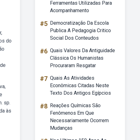
Ferramentas Utilizadas Para
Acompanhamento
#5
Democratização Da Escola
Publica A Pedagogia Critico
,
Social Dos Conteudos
dos do
tão
#6
Quais Valores Da Antiguidade
Clássica Os Humanistas
 de
Procuraram Resgatar
#7
Quais As Atividades
Econômicas Citadas Neste
va,
Texto Dos Antigos Egípcios
e
. sp.
#8
Reações Químicas São
da às
Fenômenos Em Que
Necessariamente Ocorrem
Mudanças