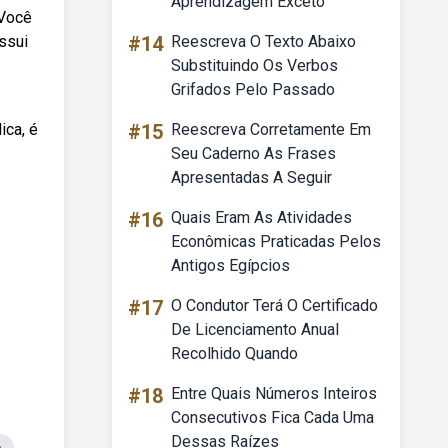
Aprendizagem Exceto
 Você
ssui
#14
Reescreva O Texto Abaixo
Substituindo Os Verbos
Grifados Pelo Passado
ica, é
#15
Reescreva Corretamente Em
Seu Caderno As Frases
Apresentadas A Seguir
#16
Quais Eram As Atividades
Econômicas Praticadas Pelos
Antigos Egípcios
#17
O Condutor Terá O Certificado
De Licenciamento Anual
Recolhido Quando
#18
Entre Quais Números Inteiros
Consecutivos Fica Cada Uma
Dessas Raízes