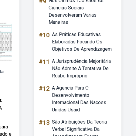
#9
Nos Ultimos 150 Anos As
Ciencias Sociais
Desenvolveram Varias
Maneiras
#10
As Práticas Educativas
Elaboradas Focando Os
Objetivos De Aprendizagem
#11
A Jurisprudência Majoritária
Não Admite A Tentativa De
dar
Roubo Impróprio
s
#12
A Agencia Para O
Desenvolvimento
,
Internacional Das Nacoes
,
Unidas Usaid
#13
São Atribuições Da Teoria
para
Verbal Significativa Da
lado e