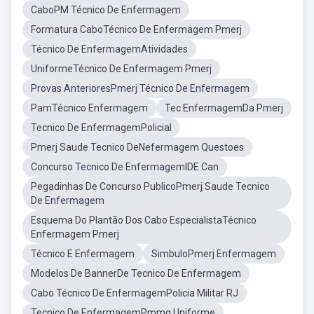
CaboPM Técnico De Enfermagem
Formatura CaboTécnico De Enfermagem Pmerj
Técnico De EnfermagemAtividades
UniformeTécnico De Enfermagem Pmerj
Provas AnterioresPmerj Técnico De Enfermagem
PamTécnico Enfermagem
Tec EnfermagemDa Pmerj
Tecnico De EnfermagemPolicial
Pmerj Saude Tecnico DeNefermagem Questoes
Concurso Tecnico De EnfermagemIDE Can
Pegadinhas De Concurso PublicoPmerj Saude Tecnico
De Enfermagem
Esquema Do Plantão Dos Cabo EspecialistaTécnico
Enfermagem Pmerj
Técnico E Enfermagem
SimbuloPmerj Enfermagem
Modelos De BannerDe Tecnico De Enfermagem
Cabo Técnico De EnfermagemPolicia Militar RJ
Tecnico De EnfermagemPmmg Uniforme