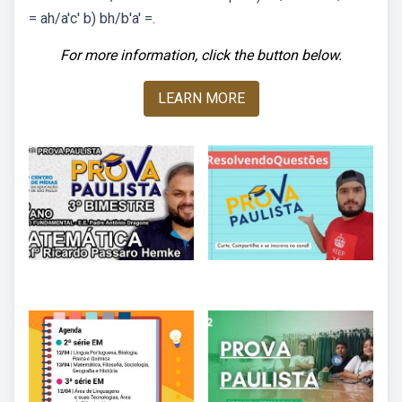
= ah/a′c′ b) bh/b′a′ =.
For more information, click the button below.
LEARN MORE