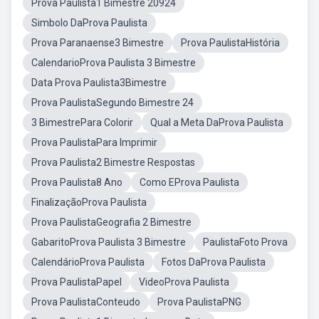
Prova Paulista1 Bimestre 20924
Simbolo DaProva Paulista
Prova Paranaense3 Bimestre
Prova PaulistaHistória
CalendarioProva Paulista 3 Bimestre
Data Prova Paulista3Bimestre
Prova PaulistaSegundo Bimestre 24
3 BimestrePara Colorir
Qual a Meta DaProva Paulista
Prova PaulistaPara Imprimir
Prova Paulista2 Bimestre Respostas
Prova Paulista8 Ano
Como EProva Paulista
FinalizaçãoProva Paulista
Prova PaulistaGeografia 2 Bimestre
GabaritoProva Paulista 3 Bimestre
PaulistaFoto Prova
CalendárioProva Paulista
Fotos DaProva Paulista
Prova PaulistaPapel
VideoProva Paulista
Prova PaulistaConteudo
Prova PaulistaPNG