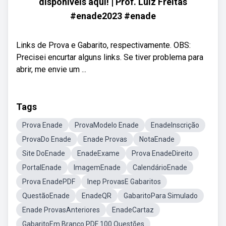
disponíveis aqui! | Prof. Luiz Freitas
#enade2023 #enade
Links de Prova e Gabarito, respectivamente. OBS:
Precisei encurtar alguns links. Se tiver problema para
abrir, me envie um ...
Tags
Prova Enade
ProvaModelo Enade
EnadeInscrição
ProvaDo Enade
Enade Provas
NotaEnade
Site DoEnade
EnadeExame
Prova EnadeDireito
PortalEnade
ImagemEnade
CalendárioEnade
Prova EnadePDF
Inep ProvasE Gabaritos
QuestãoEnade
EnadeQR
GabaritoPara Simulado
Enade ProvasAnteriores
EnadeCartaz
GabaritoEm Branco PDF 100 Questões