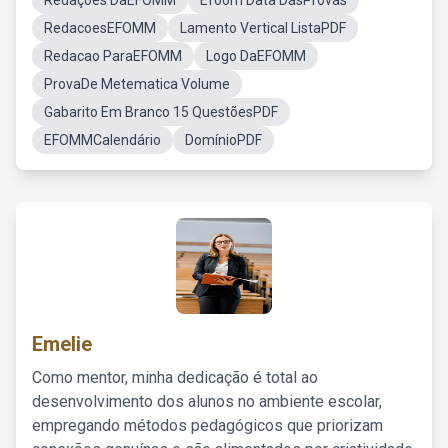
Redações DaEFOMM
Efoom Data DasProvas
RedacoesEFOMM
Lamento Vertical ListaPDF
Redacao ParaEFOMM
Logo DaEFOMM
ProvaDe Metematica Volume
Gabarito Em Branco 15 QuestõesPDF
EFOMMCalendário
DomínioPDF
Emelie
Como mentor, minha dedicação é total ao
desenvolvimento dos alunos no ambiente escolar,
empregando métodos pedagógicos que priorizam