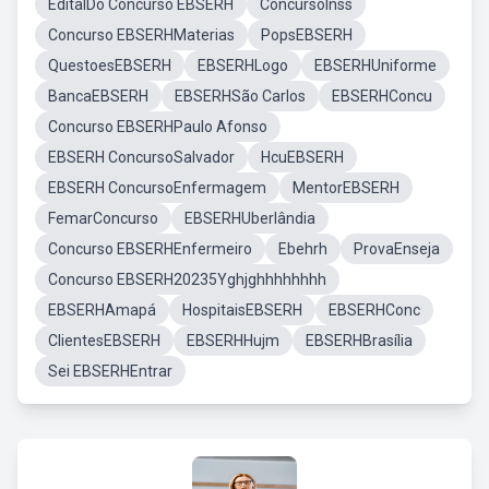
EditalDo Concurso EBSERH
ConcursoInss
Concurso EBSERHMaterias
PopsEBSERH
QuestoesEBSERH
EBSERHLogo
EBSERHUniforme
BancaEBSERH
EBSERHSão Carlos
EBSERHConcu
Concurso EBSERHPaulo Afonso
EBSERH ConcursoSalvador
HcuEBSERH
EBSERH ConcursoEnfermagem
MentorEBSERH
FemarConcurso
EBSERHUberlândia
Concurso EBSERHEnfermeiro
Ebehrh
ProvaEnseja
Concurso EBSERH20235Yghjghhhhhhhh
EBSERHAmapá
HospitaisEBSERH
EBSERHConc
ClientesEBSERH
EBSERHHujm
EBSERHBrasília
Sei EBSERHEntrar