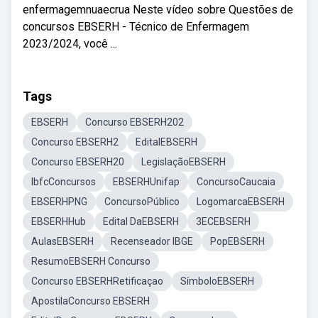
enfermagemnuaecrua Neste vídeo sobre Questões de
concursos EBSERH - Técnico de Enfermagem
2023/2024, você ...
Tags
EBSERH
Concurso EBSERH202
Concurso EBSERH2
EditalEBSERH
Concurso EBSERH20
LegislaçãoEBSERH
IbfcConcursos
EBSERHUnifap
ConcursoCaucaia
EBSERHPNG
ConcursoPúblico
LogomarcaEBSERH
EBSERHHub
Edital DaEBSERH
3ECEBSERH
AulasEBSERH
Recenseador IBGE
PopEBSERH
ResumoEBSERH Concurso
Concurso EBSERHRetificaçao
SímboloEBSERH
ApostilaConcurso EBSERH