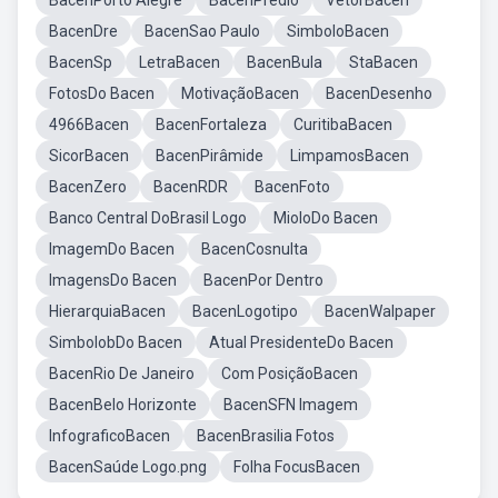
BacenPorto Alegre
BacenPredio
VetorBacen
BacenDre
BacenSao Paulo
SimboloBacen
BacenSp
LetraBacen
BacenBula
StaBacen
FotosDo Bacen
MotivaçãoBacen
BacenDesenho
4966Bacen
BacenFortaleza
CuritibaBacen
SicorBacen
BacenPirâmide
LimpamosBacen
BacenZero
BacenRDR
BacenFoto
Banco Central DoBrasil Logo
MioloDo Bacen
ImagemDo Bacen
BacenCosnulta
ImagensDo Bacen
BacenPor Dentro
HierarquiaBacen
BacenLogotipo
BacenWalpaper
SimbolobDo Bacen
Atual PresidenteDo Bacen
BacenRio De Janeiro
Com PosiçãoBacen
BacenBelo Horizonte
BacenSFN Imagem
InfograficoBacen
BacenBrasilia Fotos
BacenSaúde Logo.png
Folha FocusBacen