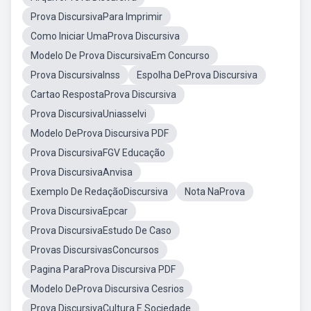
Prova DiscursivaPara Imprimir
Como Iniciar UmaProva Discursiva
Modelo De Prova DiscursivaEm Concurso
Prova DiscursivaInss
Espolha DeProva Discursiva
Cartao RespostaProva Discursiva
Prova DiscursivaUniasselvi
Modelo DeProva Discursiva PDF
Prova DiscursivaFGV Educação
Prova DiscursivaAnvisa
Exemplo De RedaçãoDiscursiva
Nota NaProva
Prova DiscursivaEpcar
Prova DiscursivaEstudo De Caso
Provas DiscursivasConcursos
Pagina ParaProva Discursiva PDF
Modelo DeProva Discursiva Cesrios
Prova DiscursivaCultura E Sociedade