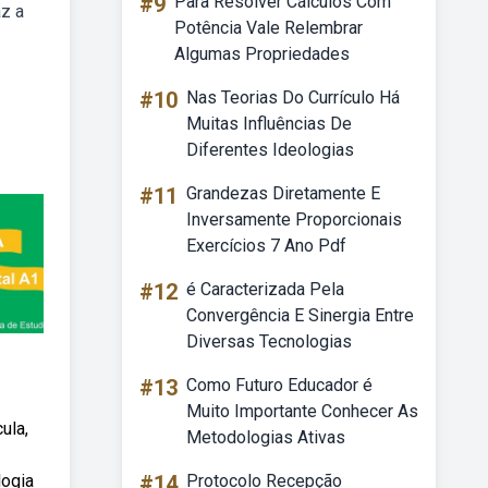
#9
Para Resolver Cálculos Com
az a
Potência Vale Relembrar
Algumas Propriedades
#10
Nas Teorias Do Currículo Há
Muitas Influências De
Diferentes Ideologias
#11
Grandezas Diretamente E
Inversamente Proporcionais
Exercícios 7 Ano Pdf
#12
é Caracterizada Pela
Convergência E Sinergia Entre
Diversas Tecnologias
#13
Como Futuro Educador é
Muito Importante Conhecer As
ula,
Metodologias Ativas
logia
#14
Protocolo Recepção