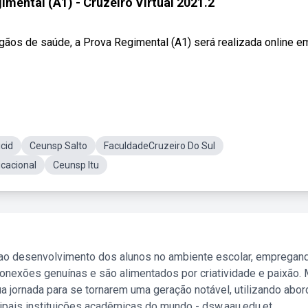
mental (A1) - Cruzeiro Virtual 2021.2
os de saúde, a Prova Regimental (A1) será realizada online e
cid
Ceunsp Salto
FaculdadeCruzeiro Do Sul
cacional
Ceunsp Itu
 ao desenvolvimento dos alunos no ambiente escolar, empregan
nexões genuínas e são alimentados por criatividade e paixão. 
a jornada para se tornarem uma geração notável, utilizando abo
ipais instituições acadêmicas do mundo - dsw.aau.edu.et.