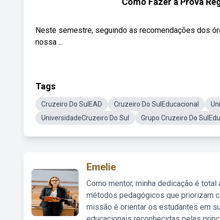
Como Fazer a Prova Regi
Neste semestre, seguindo as recomendações dos órgã
nossa ...
Tags
Cruzeiro Do SulEAD
Cruzeiro Do SulEducacional
Uni
UniversidadeCruzeiro Do Sul
Grupo Cruzeiro Do SulEdu
Emelie
Como mentor, minha dedicação é total
métodos pedagógicos que priorizam co
missão é orientar os estudantes em su
educacionais reconhecidas pelas princ