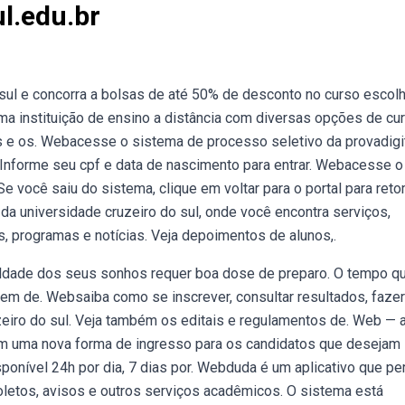
ul.edu.br
 sul e concorra a bolsas de até 50% de desconto no curso escolh
uma instituição de ensino a distância com diversas opções de cu
as e os. Webacesse o sistema de processo seletivo da provadigit
 Informe seu cpf e data de nascimento para entrar. Webacesse o
 Se você saiu do sistema, clique em voltar para o portal para ret
a universidade cruzeiro do sul, onde você encontra serviços,
 programas e notícias. Veja depoimentos de alunos,.
uldade dos seus sonhos requer boa dose de preparo. O tempo q
em de. Websaiba como se inscrever, consultar resultados, fazer
uzeiro do sul. Veja também os editais e regulamentos de. Web — 
tam uma nova forma de ingresso para os candidatos que desejam
onível 24h por dia, 7 dias por. Webduda é um aplicativo que pe
boletos, avisos e outros serviços acadêmicos. O sistema está