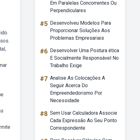
Em Paralelas Concorrentes Ou
Perpendiculares
#5
Desenvolveu Modelos Para
Proporcionar Soluções Aos
ido.
Problemas Empresariais
rsos.
al,
#6
Desenvolver Uma Postura ética
E Socialmente Responsável No
omar
Trabalho Exige
#7
Analise As Colocações A
Seguir Acerca Do
Empreendedorismo Por
ue
Necessidade
as
#8
Sem Usar Calculadora Associe
Cada Expressão Ao Seu Ponto
rmite
Correspondente