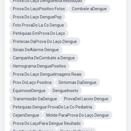
Prova Do Laço DengueAlta Resolução
Prova Do LaçoPositivo Fotos
Combate aDengue
Prova Do Laço DenguePop
Foto ProvaDo La Co Dengue
Petéquias EmProva Do Laço
Pretecas DaProva Do Laço Dengue
Sinais DeAlarme Dengue
Campanha DeCombate a Dengue
Hemograma DenguePositivo
Prova Do Laço DengueImagens Reais
Prov DoLaço Positiva
Sintomas DaDengue
EquimoseDengue
DengueInseto
Transmissão DaDengue
ProvaDel Laccio Dengue
Petequias Dengue ProvaDo La Co Pediatria
CejamDengue
Molde ParaProva Do Laço Dengue
Prova Do LaçoPara Dengue Reultado