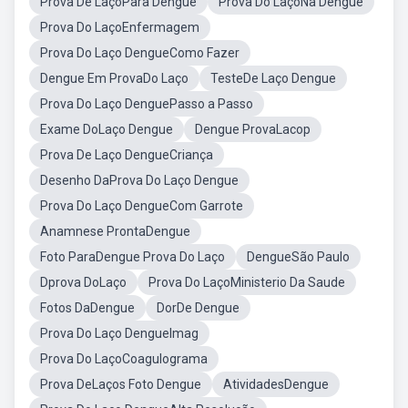
Prova De LaçoPara Dengue
Prova Do LaçoNa Dengue
Prova Do LaçoEnfermagem
Prova Do Laço DengueComo Fazer
Dengue Em ProvaDo Laço
TesteDe Laço Dengue
Prova Do Laço DenguePasso a Passo
Exame DoLaço Dengue
Dengue ProvaLacop
Prova De Laço DengueCriança
Desenho DaProva Do Laço Dengue
Prova Do Laço DengueCom Garrote
Anamnese ProntaDengue
Foto ParaDengue Prova Do Laço
DengueSão Paulo
Dprova DoLaço
Prova Do LaçoMinisterio Da Saude
Fotos DaDengue
DorDe Dengue
Prova Do Laço DengueImag
Prova Do LaçoCoagulograma
Prova DeLaços Foto Dengue
AtividadesDengue