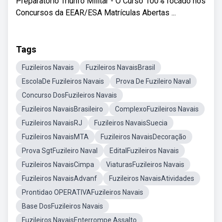
Preparatório Triunfo Militar - O Curso 100% focado nos
Concursos da EEAR/ESA Matrículas Abertas ...
Tags
Fuzileiros Navais
Fuzileiros NavaisBrasil
EscolaDe Fuzileiros Navais
Prova De Fuzileiro Naval
Concurso DosFuzileiros Navais
Fuzileiros NavaisBrasileiro
ComplexoFuzileiros Navais
Fuzileiros NavaisRJ
Fuzileiros NavaisSuecia
Fuzileiros NavaisMTA
Fuzileiros NavaisDecoração
Prova SgtFuzileiro Naval
EditalFuzileiros Navais
Fuzileiros NavaisCimpa
ViaturasFuzileiros Navais
Fuzileiros NavaisAdvanf
Fuzileiros NavaisAtividades
Prontidao OPERATIVAFuzileiros Navais
Base DosFuzileiros Navais
Fuzileiros NavaisEnterrompe Assalto