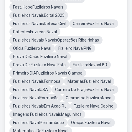
Fast. HopeFuzileiros Navais
Fuzileiros NavaisEdital 2025
Fuzileiros NavaisDefesa Civil
CarreiraFuzileiro Naval
PatentesFuzileiro Naval
Fuzileiros Navais NavaisOperações Ribeirinhas
OficialFuzileiro Naval
Fizileiro NavalPNG
Prova DeCabo Fuzileiro Naval
Prova De Fuzileiro NavalFoto
FuzileiroNavaol BR
Primeiro DIAFuzileiros Navais Ciampa
Fuzileiros NavaisFormosa
MateriasFuzileiro Naval
Fuzileiro NavalUSA
Carreira Do PraçaFuzileiro Naval
Fuzileiro NavalFormação
Geometria FuzileiroNava
Fuzileiros NavaisEm Açao RJ
Fuzileiro NavalCaolho
Imagens Fuzileiros NavaisMaguinhos
Fuzileiro NavalPernambuco
OraçaoFuzileiro Naval
Matematica DoFuzileiro Naval