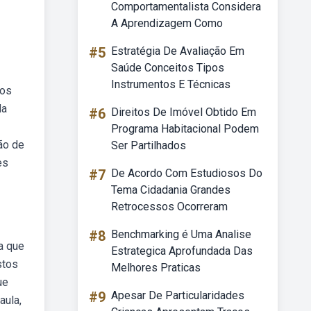
Comportamentalista Considera
A Aprendizagem Como
#5
Estratégia De Avaliação Em
Saúde Conceitos Tipos
Instrumentos E Técnicas
 os
da
#6
Direitos De Imóvel Obtido Em
Programa Habitacional Podem
ão de
Ser Partilhados
es
#7
De Acordo Com Estudiosos Do
Tema Cidadania Grandes
Retrocessos Ocorreram
#8
Benchmarking é Uma Analise
a que
Estrategica Aprofundada Das
stos
Melhores Praticas
ue
#9
Apesar De Particularidades
aula,