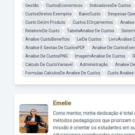
Gestão
CustosEconomicos
IndicadoresDe Custos
CustosDiretos Exemplos
BaixoCusto
Despesas Ope
Custo DeUm Produto
Custos EOrçamentos
Analise
RelatorioDe Custo
TabelaAnalise De Custos
Sistem
Analise CustoBenefício
LeiDe Custos
LivroAnálise 
Analise E Gestao De CustosPDF
Analise De CustosExer
Analise De CustosPNG
ImagemAnalise De Custos
R
Calculo De CustoVariavel
Administração
Analise D
Formulas CalculosDe Analise De Custos
Custo Analise
Emelie
Como mentor, minha dedicação é total
métodos pedagógicos que priorizam co
missão é orientar os estudantes em su
educacionais reconhecidas pelas princ