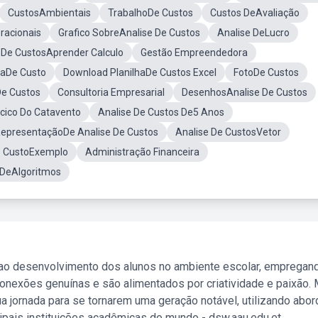
CustosAmbientais
TrabalhoDe Custos
Custos DeAvaliação
racionais
Grafico SobreAnalise De Custos
Analise DeLucro
 De CustosAprender Calculo
Gestão Empreendedora
aDe Custo
Download PlanilhaDe Custos Excel
FotoDe Custos
De Custos
Consultoria Empresarial
DesenhosAnalise De Custos
cico Do Catavento
Analise De Custos De5 Anos
epresentaçãoDe Analise De Custos
Analise De CustosVetor
e CustoExemplo
Administração Financeira
 DeAlgoritmos
 ao desenvolvimento dos alunos no ambiente escolar, empregan
nexões genuínas e são alimentados por criatividade e paixão. 
a jornada para se tornarem uma geração notável, utilizando abo
ipais instituições acadêmicas do mundo - dsw.aau.edu.et.