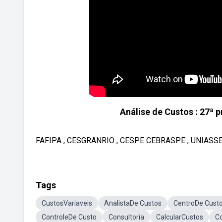
Análise de Custos : 27ª 
FAFIPA , CESGRANRIO , CESPE CEBRASPE , UNIASSEL
Tags
CustosVariaveis
AnalistaDe Custos
CentroDe Cust
ControleDe Custo
Consultoria
CalcularCustos
Co