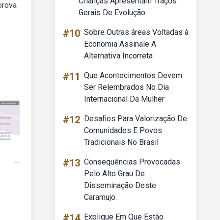
Crianças Apresentam Traços
prova
Gerais De Evolução
#10
Sobre Outras áreas Voltadas à
Economia Assinale A
Alternativa Incorreta
#11
Que Acontecimentos Devem
Ser Relembrados No Dia
Internacional Da Mulher
#12
Desafios Para Valorização De
Comunidades E Povos
Tradicionais No Brasil
#13
Consequências Provocadas
Pelo Alto Grau De
Disseminação Deste
Caramujo.
#14
Explique Em Que Estão