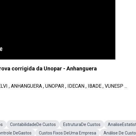
prova corrigida da Unopar - Anhanguera
VI , ANHANGUERA , UNOPAR , IDECAN , IBADE , VUNESP ...
os
ContabilidadeDe Custos
EstruturaDe Custos
AnaliseEstatis
ntrole DeGastos
Custos Fixos DeUma Empresa
Análise De Custo