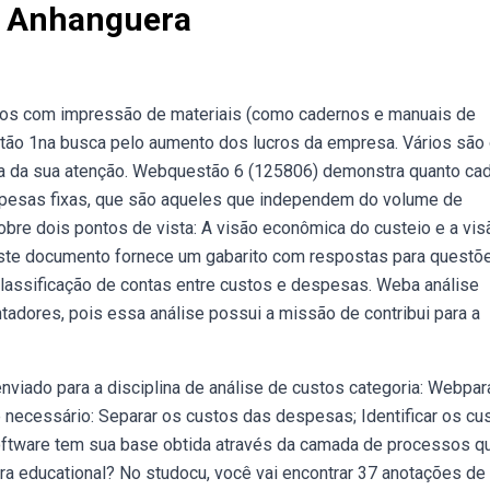
s Anhanguera
ustos com impressão de materiais (como cadernos e manuais de
stão 1na busca pelo aumento dos lucros da empresa. Vários são
 da sua atenção. Webquestão 6 (125806) demonstra quanto ca
spesas fixas, que são aqueles que independem do volume de
obre dois pontos de vista: A visão econômica do custeio e a vis
este documento fornece um gabarito com respostas para questõ
 classificação de contas entre custos e despesas. Weba análise
ontadores, pois essa análise possui a missão de contribui para a
enviado para a disciplina de análise de custos categoria: Webpar
é necessário: Separar os custos das despesas; Identificar os cu
software tem sua base obtida através da camada de processos q
a educational? No studocu, você vai encontrar 37 anotações de 