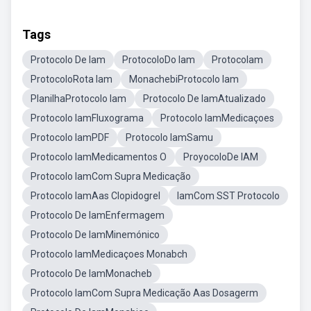
Tags
Protocolo De Iam
ProtocoloDo Iam
ProtocoIam
ProtocoloRota Iam
MonachebiProtocolo Iam
PlanilhaProtocolo Iam
Protocolo De IamAtualizado
Protocolo IamFluxograma
Protocolo IamMedicaçoes
Protocolo IamPDF
Protocolo IamSamu
Protocolo IamMedicamentos O
ProyocoloDe IAM
Protocolo IamCom Supra Medicação
Protocolo IamAas Clopidogrel
IamCom SST Protocolo
Protocolo De IamEnfermagem
Protocolo De IamMinemónico
Protocolo IamMedicaçoes Monabch
Protocolo De IamMonacheb
Protocolo IamCom Supra Medicação Aas Dosagerm