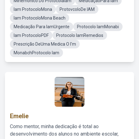
Minemonico Do ProtocolaIam
MedicaçãoPara Iam
Iam ProtocoloMona
ProtovcoloDe IAM
Iam ProtocoloMona Beach
Medicação Para IamUrgente
Protocolo IamMonabi
Iam ProtocoloPDF
Protocolo IamRemedios
Prescrição DeUma Medica O I'm
MonabchProtocolo Iam
Emelie
Como mentor, minha dedicação é total ao
desenvolvimento dos alunos no ambiente escolar,