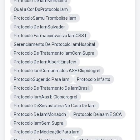
Protocolo De IamMonabiec
Qual a Cor DoProtocolo Iam
ProtocoloSamu Trombolise Iam
Protocolo De IamSalvador
Protocolo Farmacoinvasiva IamCSST
Gerenciamento De Protocolo IamHospital
Protocolo De Tratamento IamCom Supra
Protocolo De IamAlbert Einstein
Protocolo IamComprimidos ASE Clopidogrel
ProtocoloSugerido Para Iam
Protocolo Infarto
Protocolo De Tratamento De IamBrasil
Protocolo IamAas E Clopidrogrel
Protocolo DeSinvastatina No Caso De Iam
Protocolo De IamMonabch
Protocolo DeIaam E SCA
Protocolo IamSem Supra
Protocolo De MedicaçãoPara Iam