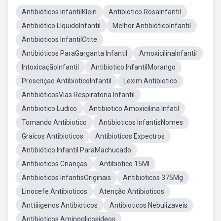
Antibióticos InfantilKlein
Antibiotico RosaInfantil
Antibiótico LíquidoInfantil
Melhor AntibióticoInfantil
Antibioticos InfantilOtite
Antibióticos ParaGarganta Infantil
AmoxicilinaInfantil
IntoxicaçãoInfantil
Antibiotico InfantilMorango
Prescriçao AntibioticoInfantil
Lexim Antibiotico
AntibióticosVias Respiratoria Infantil
Antibiotico Ludico
Antibiotico Amoxicilina Infatil
Tomando Antibiotico
Antibioticos InfantisNomes
Graicos Antibioticos
Antibioticos Expectros
Antibiótico Infantil ParaMachucado
Antibioticos Crianças
Antibiotico 15Ml
Antibioticos InfantisOriginais
Antibioticos 375Mg
Linocefe Antibioticos
Atenção Antibioticos
Anttiiigenos Antibioticos
Antibioticos Nebulizaveis
Antibioticos Aminoglicosideos