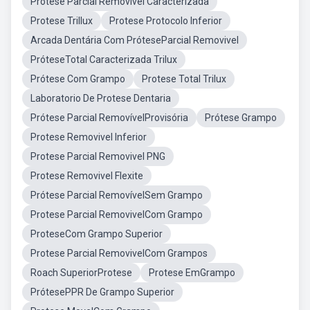
Protese Parcial Removivel Caracterizada
Protese Trillux
Protese Protocolo Inferior
Arcada Dentária Com PróteseParcial Removivel
PróteseTotal Caracterizada Trilux
Prótese Com Grampo
Protese Total Trilux
Laboratorio De Protese Dentaria
Prótese Parcial RemovívelProvisória
Prótese Grampo
Protese Removivel Inferior
Protese Parcial Removivel PNG
Protese Removivel Flexite
Prótese Parcial RemovívelSem Grampo
Protese Parcial RemovivelCom Grampo
ProteseCom Grampo Superior
Protese Parcial RemovivelCom Grampos
Roach SuperiorProtese
Protese EmGrampo
PrótesePPR De Grampo Superior