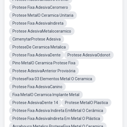
Protese Fixa AdesivaCeromero
Protese MetalO Ceramica Unitaria
Protese Fixa AdesivaIndireta
Protese AdesivaMetaloceramico
CimenytarProtese Adesiva
ProteseDe Ceramica Metalica
Protese Fixa AdesivaDente
Protese AdesivaOdonot
Pino MetalO Ceramica Protese Fixa
Protese AdesivaAnterior Provisória
ProteseFixa 03 Elementos Metal O Ceramica
Protese Fixa AdesivaCanino
Fixa MetalO Ceramica Implante Metal
Protese AdesivaDente 14
Protese MetalO Plastica
Prótese Fixa Adesiva Indireta EmMetal O Cerâmica
Prótese Fixa AdesivaIndireta Em Metal O Plástica
Arcabouço Metalico ProteseFixa Metal O Ceramica