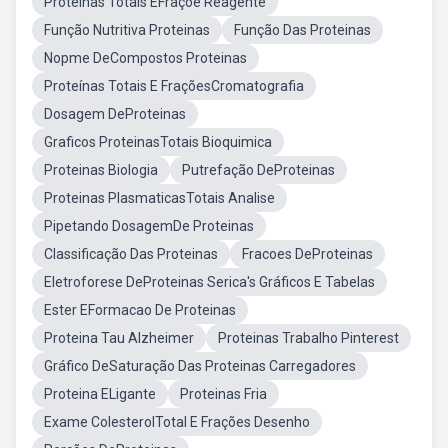
Proteínas Totais EFraçõe Reagente
Função Nutritiva Proteinas
Função Das Proteinas
Nopme DeCompostos Proteinas
Proteínas Totais E FraçõesCromatografia
Dosagem DeProteinas
Graficos ProteinasTotais Bioquimica
Proteinas Biologia
Putrefação DeProteinas
Proteinas PlasmaticasTotais Analise
Pipetando DosagemDe Proteinas
Classificação Das Proteinas
Fracoes DeProteinas
Eletroforese DeProteinas Serica's Gráficos E Tabelas
Ester EFormacao De Proteinas
Proteina Tau Alzheimer
Proteinas Trabalho Pinterest
Gráfico DeSaturação Das Proteinas Carregadores
Proteina ELigante
Proteinas Fria
Exame ColesterolTotal E Frações Desenho