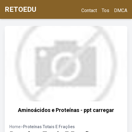
RETOEDU
Contact
Tos
DMCA
Aminoácidos e Proteínas - ppt carregar
Home
>
Proteínas Totais E Frações