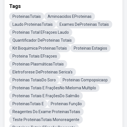
Tags
ProteinasTotais
Aminoacidos EProteinas
Laudo ProteinasTotais
Exames DeProteinas Totais
Proteinas Total EFraçoes Laudo
Quantificador DeProteinas Totais
Kit Bioquimica ProteinasTotais
Proteinas Estagios
Proteina Totais EFraçoes
Proteinas PlasmáticasTotais
Eletroforese DeProteinas Serica's
Proteinas TotaisDo Soro
Proteinas Compopsicaop
Proteinas Totais E FraçõesNo Mieloma Multiplo
Proteinas Totais E FraçõesDo Salmão
ProteinasTotais E
Proteinas Função
Reagentes Do Exame ProteinasTotais
Teste ProteinasTotais Monoreagente