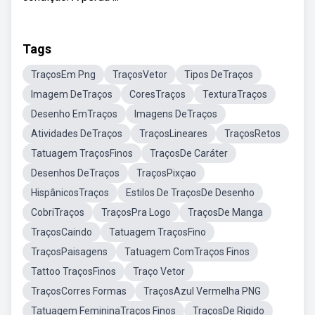
Tags
TraçosEm Png
TraçosVetor
Tipos DeTraços
Imagem DeTraços
CoresTraços
TexturaTraços
Desenho EmTraços
Imagens DeTraços
Atividades DeTraços
TraçosLineares
TraçosRetos
Tatuagem TraçosFinos
TraçosDe Caráter
Desenhos DeTraços
TraçosPixçao
HispânicosTraços
Estilos De TraçosDe Desenho
CobriTraços
TraçosPra Logo
TraçosDe Manga
TraçosCaindo
Tatuagem TraçosFino
TraçosPaisagens
Tatuagem ComTraços Finos
Tattoo TraçosFinos
Traço Vetor
TraçosCorres Formas
TraçosAzul Vermelha PNG
Tatuagem FemininaTraços Finos
TraçosDe Rigido