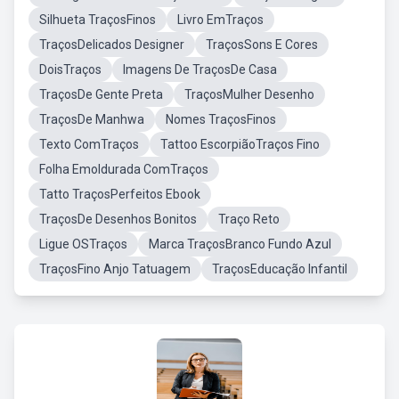
Silhueta TraçosFinos
Livro EmTraços
TraçosDelicados Designer
TraçosSons E Cores
DoisTraços
Imagens De TraçosDe Casa
TraçosDe Gente Preta
TraçosMulher Desenho
TraçosDe Manhwa
Nomes TraçosFinos
Texto ComTraços
Tattoo EscorpiãoTraços Fino
Folha Emoldurada ComTraços
Tatto TraçosPerfeitos Ebook
TraçosDe Desenhos Bonitos
Traço Reto
Ligue OSTraços
Marca TraçosBranco Fundo Azul
TraçosFino Anjo Tatuagem
TraçosEducação Infantil