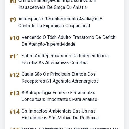
#8
Crimes Inafiançáveis Imprescritíveis E
Insuscetíveis De Graça Ou Anistia
#9
Antecipação Reconhecimento Avaliação E
Controle Da Exposição Ocupacional
#10
Vencendo O Tdah Adulto: Transtorno De Déficit
De Atenção/hiperatividade
#11
Sobre As Repercussões Da Independência
Escolha As Alternativas Corretas
#12
Quais São Os Principais Efeitos Dos
Receptores ß1 Agonista Adrenérgicos
#13
A Antropologia Fornece Ferramentas
Conceituais Importantes Para Análise
#14
Os Impactos Ambientais Das Usinas
Hidrelétricas São Motivo De Polêmica