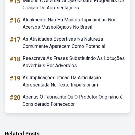
#15
Marque A Alternativa Que Mostre Programas De
Criação De Apresentações.
#16
Atualmente Não Há Mantos Tupinambás Nos
Acervos Museológicos No Brasil
#17
As Atividades Esportivas Na Natureza
Comumente Aparecem Como Potencial
#18
Reescreva As Frases Substituindo As Locuções
Adverbiais Por Advérbios
#19
As Implicações éticas Da Articulação
Apresentada No Texto Impulsionam
#20
Apenas O Fabricante Ou O Produtor Originário é
Considerado Fornecedor
Related Posts