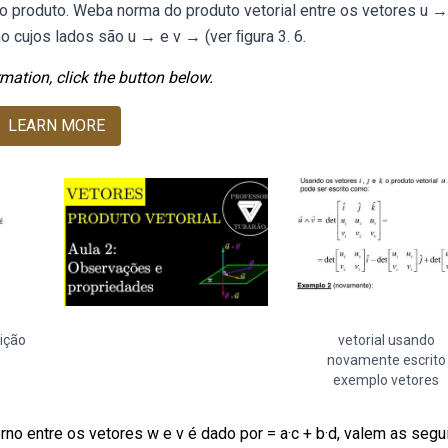
do produto. Weba norma do produto vetorial entre os vetores u →
 cujos lados são u → e v → (ver ﬁgura 3. 6.
mation, click the button below.
LEARN MORE
nição
vetorial usando
novamente escrito
exemplo vetores
no entre os vetores w e v é dado por = a·c + b·d, valem as segu