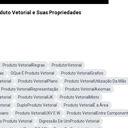
oduto Vetorial e Suas Propriedades
Produto VetorialRegras
ProdutorVetorial
is
OQue É Produto Vetorial
Produto VetorialGrafico
torial
Produto VetorialPlano
Produto VetorialUtilização Da Mão
Produto VetorialRepresentação
Produto VetorialAxiomas
torial
Produto VetorialIJK
Produto VetorialMisto
torial
DuploProduto Vetorial
Produto VetorialÉ a Área
siano
Produto VetorialUXV E W
Produto VetorialEntre Componen
 Produto Vetorial
Digressão De UmProduto Vetorial