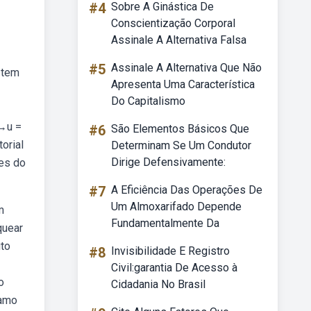
#4
Sobre A Ginástica De
Conscientização Corporal
Assinale A Alternativa Falsa
#5
Assinale A Alternativa Que Não
 tem
Apresenta Uma Característica
Do Capitalismo
 →u =
#6
São Elementos Básicos Que
orial
Determinam Se Um Condutor
Dirige Defensivamente:
des do
#7
A Eficiência Das Operações De
Um Almoxarifado Depende
m
Fundamentalmente Da
quear
uto
#8
Invisibilidade E Registro
Civil:garantia De Acesso à
o
Cidadania No Brasil
ramo