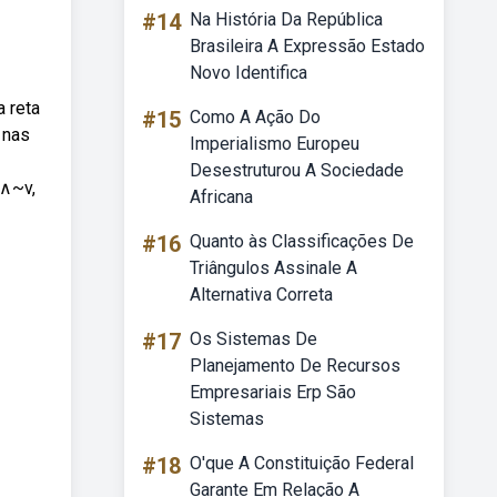
#14
Na História Da República
Brasileira A Expressão Estado
Novo Identifica
a reta
#15
Como A Ação Do
 nas
Imperialismo Europeu
Desestruturou A Sociedade
u∧~v,
Africana
#16
Quanto às Classificações De
Triângulos Assinale A
Alternativa Correta
#17
Os Sistemas De
Planejamento De Recursos
Empresariais Erp São
Sistemas
#18
O'que A Constituição Federal
Garante Em Relação A