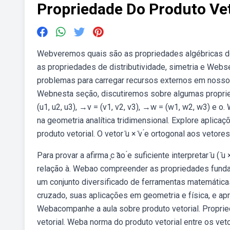
Propriedade Do Produto Vet
Webveremos quais são as propriedades algébricas do 
as propriedades de distributividade, simetria e Web
problemas para carregar recursos externos em nosso we
Webnesta seção, discutiremos sobre algumas propried
(u1, u2, u3), →v = (v1, v2, v3), →w = (w1, w2, w3) e 
na geometria analítica tridimensional. Explore aplica
produto vetorial. O vetor ̄u × ̄v ́e ortogonal aos vetores ̄u e ̄v
Para provar a afirma ̧c ̃ao ́e suficiente interpretar ̄u ( 
relação à. Webao compreender as propriedades fundam
um conjunto diversificado de ferramentas matemática
cruzado, suas aplicações em geometria e física, e apr
Webacompanhe a aula sobre produto vetorial. Proprie
vetorial. Weba norma do produto vetorial entre os ve