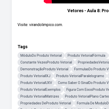
Vetores - Aula 8: Pr
Visite: virandolimpico.com.
Tags
MóduloDo Produto Vetorial
Produto VetorialFórmula
Constante VezesProduto Vetorial
PropriedadesVetoria
DemonstraçãoProduto Vetorial
FormulasDo Produto Ve
Produto VetorialIXJ
Produto VetorialParalelogramo
Produto VetorialUXV
Como Saber O SinalDo Produto Ve
Produto VetorialExemplos
Figura Com EixosProduto Ve
Produto VetorialMatrizes
Produto VetorialPlano Carte
Propriedades DeProduto Vetorial
Formula De ModuloDo