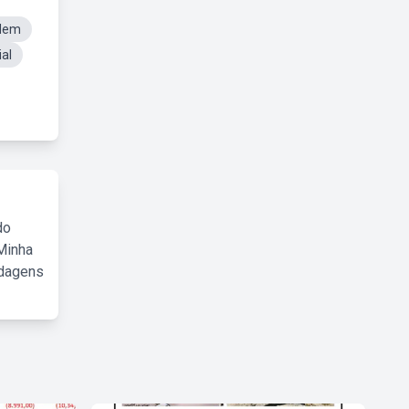
rdem
al
do
Minha
rdagens