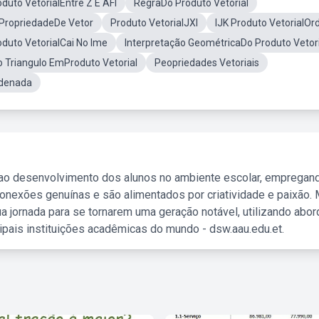
duto VetorialEntre Z E AFI
RegraDo Produto Vetorial
PropriedadeDe Vetor
Produto VetorialJXI
IJK Produto VetorialO
oduto VetorialCai No Ime
Interpretação GeométricaDo Produto Vetori
 Triangulo EmProduto Vetorial
Peopriedades Vetoriais
rdenada
 ao desenvolvimento dos alunos no ambiente escolar, empregan
nexões genuínas e são alimentados por criatividade e paixão. 
a jornada para se tornarem uma geração notável, utilizando abo
ipais instituições acadêmicas do mundo - dsw.aau.edu.et.