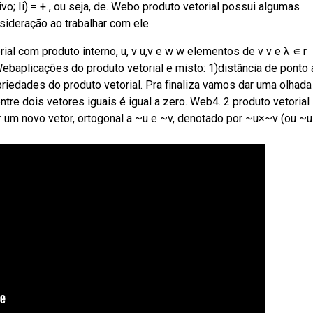
ivo; Ii) = + , ou seja, de. Webo produto vetorial possui algumas
ideração ao trabalhar com ele.
al com produto interno, u, v u,v e w w elementos de v v e λ ∊ r
Webaplicações do produto vetorial e misto: 1)distância de ponto 
riedades do produto vetorial. Pra finaliza vamos dar uma olhada
ntre dois vetores iguais é igual a zero. Web4. 2 produto vetorial
 um novo vetor, ortogonal a ~u e ~v, denotado por ~u×~v (ou ~