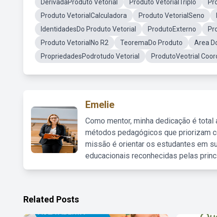
DerivadaProduto Vetorial
Produto VetorialTriplo
Pro
Produto VetorialCalculadora
Produto VetorialSeno
IdentidadesDo Produto Vetorial
ProdutoExterno
Pr
Produto VetorialNo R2
TeoremaDo Produto
Area Do
PropriedadesPodrotudo Vetorial
ProdutoVeotrial Coo
Emelie
Como mentor, minha dedicação é total
métodos pedagógicos que priorizam co
missão é orientar os estudantes em su
educacionais reconhecidas pelas princ
Related Posts