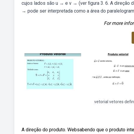
cujos lados são u → e v → (ver ﬁgura 3. 6. A direção 
→ pode ser interpretada como a área do paralelogramo
For more infor
vetorial vetores defi
A direção do produto. Websabendo que o produto inter