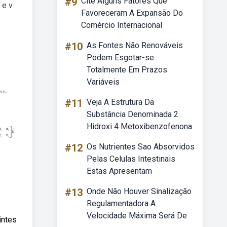
#9
Cite Alguns Fatores Que
 e v
Favoreceram A Expansão Do
Comércio Internacional
#10
As Fontes Não Renováveis
Podem Esgotar-se
Totalmente Em Prazos
Variáveis
#11
Veja A Estrutura Da
Substância Denominada 2
Hidroxi 4 Metoxibenzofenona
#12
Os Nutrientes Sao Absorvidos
Pelas Celulas Intestinais
Estas Apresentam
#13
Onde Não Houver Sinalização
Regulamentadora A
Velocidade Máxima Será De
intes