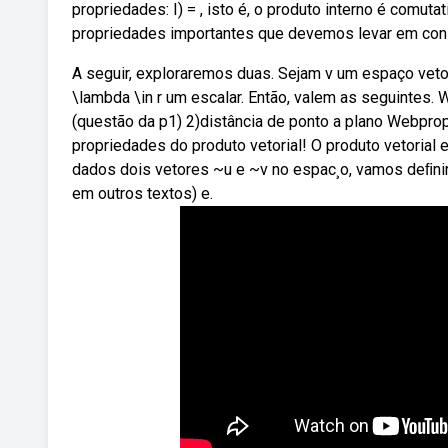
propriedades: I) = , isto é, o produto interno é comutat
propriedades importantes que devemos levar em cons
A seguir, exploraremos duas. Sejam v um espaço vetori
\lambda \in r um escalar. Então, valem as seguintes. 
(questão da p1) 2)distância de ponto a plano Webprop
propriedades do produto vetorial! O produto vetorial e
dados dois vetores ~u e ~v no espac¸o, vamos deﬁnir
em outros textos) e.