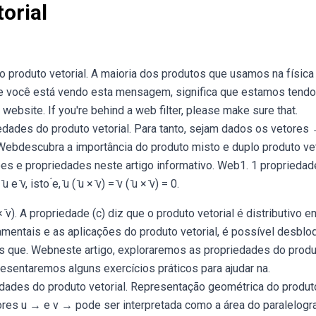
orial
produto vetorial. A maioria dos produtos que usamos na física
se você está vendo esta mensagem, significa que estamos tendo
bsite. If you're behind a web filter, please make sure that.
ades do produto vetorial. Para tanto, sejam dados os vetores
o. Webdescubra a importância do produto misto e duplo produto vet
ções e propriedades neste artigo informativo. Web1. 1 proprieda
, isto ́e, ̄u ( ̄u × ̄v) = ̄v ( ̄u × ̄v) = 0.
̄u × ̄v). A propriedade (c) diz que o produto vetorial é distributivo e
entais e as aplicações do produto vetorial, é possível desblo
s que. Webneste artigo, exploraremos as propriedades do prod
esentaremos alguns exercícios práticos para ajudar na.
dades do produto vetorial. Representação geométrica do produt
tores u → e v → pode ser interpretada como a área do paralelog