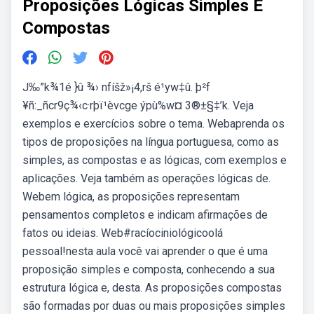
Proposições Lógicas Simples E
Compostas
J‰”k¾1é }û ¾› nfíšž»¡4,rš é¹yw‡û. þ²f
¥ñ:_ñcr9ç¾‹c·rþï¹èvcge ýpù%w¤ 3®±§‡’k. Veja
exemplos e exercícios sobre o tema. Webaprenda os
tipos de proposições na língua portuguesa, como as
simples, as compostas e as lógicas, com exemplos e
aplicações. Veja também as operações lógicas de.
Webem lógica, as proposições representam
pensamentos completos e indicam afirmações de
fatos ou ideias. Web#racíociniológicoolá
pessoal!nesta aula você vai aprender o que é uma
proposição simples e composta, conhecendo a sua
estrutura lógica e, desta. As proposições compostas
são formadas por duas ou mais proposições simples