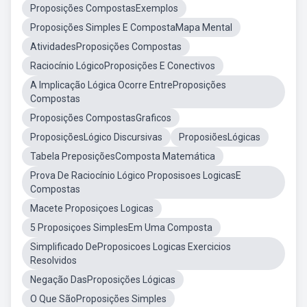
Proposições CompostasExemplos
Proposições Simples E CompostaMapa Mental
AtividadesProposições Compostas
Raciocínio LógicoProposições E Conectivos
A Implicação Lógica Ocorre EntreProposições
Compostas
Proposições CompostasGraficos
ProposiçõesLógico Discursivas
ProposiõesLógicas
Tabela PreposiçõesComposta Matemática
Prova De Raciocínio Lógico Proposisoes LogicasE
Compostas
Macete Proposiçoes Logicas
5 Proposiçoes SimplesEm Uma Composta
Simplificado DeProposicoes Logicas Exercicios
Resolvidos
Negação DasProposições Lógicas
O Que SãoProposições Simples