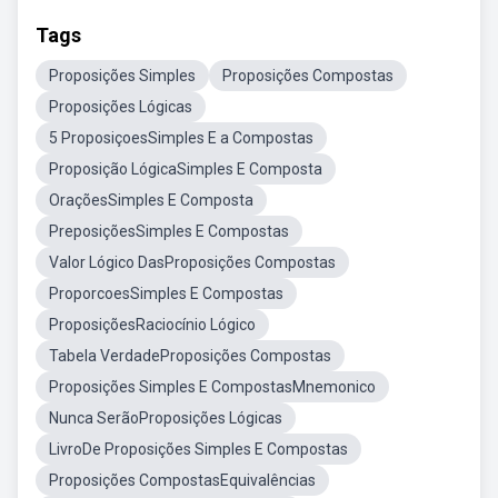
Tags
Proposições Simples
Proposições Compostas
Proposições Lógicas
5 ProposiçoesSimples E a Compostas
Proposição LógicaSimples E Composta
OraçõesSimples E Composta
PreposiçõesSimples E Compostas
Valor Lógico DasProposições Compostas
ProporcoesSimples E Compostas
ProposiçõesRaciocínio Lógico
Tabela VerdadeProposições Compostas
Proposições Simples E CompostasMnemonico
Nunca SerãoProposições Lógicas
LivroDe Proposições Simples E Compostas
Proposições CompostasEquivalências