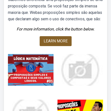
proposição composta. Se você faz parte da imensa
maioria que. Webas proposições simples são aquelas
que declaram algo sem o uso de conectivos, que são:
For more information, click the button below.
LEARN MORE