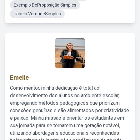
Exemplo DeProposição Simples
Tabela VerdadeSimples
Emelie
Como mentor, minha dedicação é total ao
desenvolvimento dos alunos no ambiente escolar,
empregando métodos pedagógicos que priorizam
conexões genuínas e são alimentados por criatividade
e paixão. Minha missão é orientar os estudantes em
sua jornada para se tornarem uma geração notável,
utilizando abordagens educacionais reconhecidas