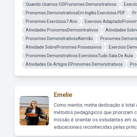
Quando Usamos OSPronomes Demonstrativos
Exercí
Pronomes DemonstrativosEm Inglês Exercícios PDF
P
Pronomes Exercícios7 Ano
Exercicio AdaptadoPronom
Atividades PronomesDemosntrativos
Atividades Sob
Pronomes DemonstrativosAlemão
Pronomes Demonst
Atividade SobrePronomes Possessivos
Exercicio Demo
Pronomes Demonstrativos ExercíciosTudo Sala De Aula
Atividades De Artigos EPronomes Demonstrativos
Pro
Emelie
Como mentor, minha dedicação é total
métodos pedagógicos que priorizam co
missão é orientar os estudantes em su
educacionais reconhecidas pelas princ