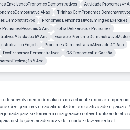
cios EnvolvendoPronomes Demonstrativos
Atividade Pronomes4º 
ronomesDemostrativo 4Nao
Tirinhas ComPronomes Demonstrativo
es Demonstrativos
Pronomes DemonstrativosEm Inglês Exercises
re PronomesPessoais 5 Ano
Folha DeExercícios Pronomes
rativosAtividades 6º Ano
Exercicio Pronome DemonstrativoModer
nstratives in English
Pronomes DemonstrativoAtividade 4O Ano
DosPronomes Demonstrativos
OS PronomesE a Coesão
nomesExplicação 5 Ano
 ao desenvolvimento dos alunos no ambiente escolar, empregan
nexões genuínas e são alimentados por criatividade e paixão. 
a jornada para se tornarem uma geração notável, utilizando abo
ipais instituições acadêmicas do mundo - dsw.aau.edu.et.