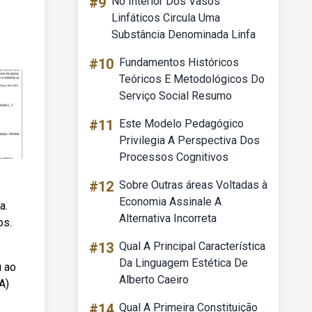
#9
No Interior Dos Vasos
Linfáticos Circula Uma
Substância Denominada Linfa
#10
Fundamentos Históricos
Teóricos E Metodológicos Do
Serviço Social Resumo
#11
Este Modelo Pedagógico
Privilegia A Perspectiva Dos
Processos Cognitivos
#12
Sobre Outras áreas Voltadas à
Economia Assinale A
a.
Alternativa Incorreta
os.
#13
Qual A Principal Característica
Da Linguagem Estética De
u ao
Alberto Caeiro
A)
#14
Qual A Primeira Constituição