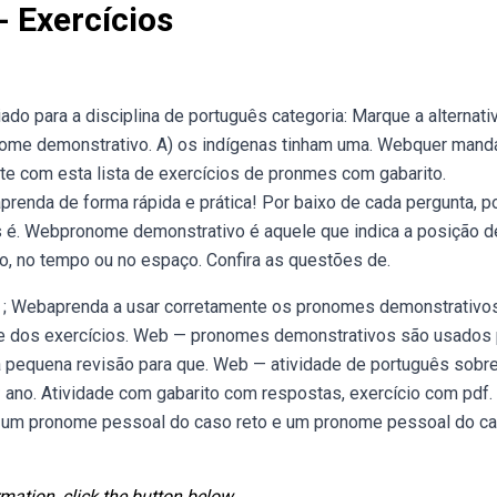
 Exercícios
ado para a disciplina de português categoria: Marque a alternat
nome demonstrativo. A) os indígenas tinham uma. Webquer mand
e com esta lista de exercícios de pronmes com gabarito.
enda de forma rápida e prática! Por baixo de cada pergunta, p
ios é. Webpronome demonstrativo é aquele que indica a posição d
o, no tempo ou no espaço. Confira as questões de.
ar ; Webaprenda a usar corretamente os pronomes demonstrativo
 e dos exercícios. Web — pronomes demonstrativos são usados 
uma pequena revisão para que. Web — atividade de português sobr
ano. Atividade com gabarito com respostas, exercício com pdf.
, um pronome pessoal do caso reto e um pronome pessoal do c
mation, click the button below.