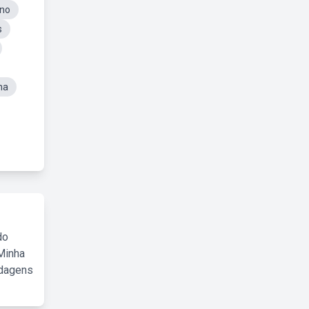
Ano
s
na
do
Minha
rdagens