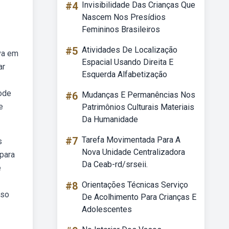
#4
Invisibilidade Das Crianças Que
Nascem Nos Presídios
Femininos Brasileiros
#5
Atividades De Localização
iva em
Espacial Usando Direita E
ar
Esquerda Alfabetização
ode
#6
Mudanças E Permanências Nos
e
Patrimônios Culturais Materiais
Da Humanidade
#7
Tarefa Movimentada Para A
s
Nova Unidade Centralizadora
para
Da Ceab-rd/srseii.
e
#8
Orientações Técnicas Serviço
aso
De Acolhimento Para Crianças E
Adolescentes