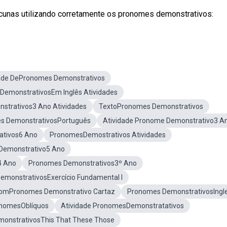
acunas utilizando corretamente os pronomes demonstrativos:
ade DePronomes Demonstrativos
DemonstrativosEm Inglês Atividades
strativos3 Ano Atividades
TextoPronomes Demonstrativos
s DemonstrativosPortuguês
Atividade Pronome Demonstrativo3 A
ativos6 Ano
PronomesDemostrativos Atividades
Demonstrativo5 Ano
4 Ano
Pronomes Demonstrativos3º Ano
monstrativosExercício Fundamental I
ComPronomes Demonstrativo Cartaz
Pronomes DemonstrativosIngl
onomesOblíquos
Atividade PronomesDemonstratativos
onstrativosThis That These Those