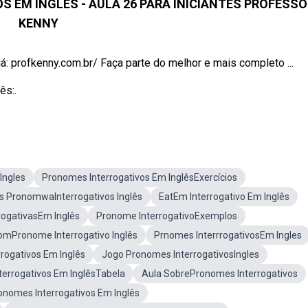
 EM INGLÊS - AULA 26 PARA INICIANTES PROFESSO
KENNY
á: profkenny.com.br/ Faça parte do melhor e mais completo ...
ês:.
Ingles
Pronomes Interrogativos Em InglêsExercícios
s PronomwaInterrogativos Inglês
EatEm Interrogativo Em Inglês
rogativasEm Inglês
Pronome InterrogativoExemplos
omPronome Interrogativo Inglês
Prnomes InterrrogativosEm Ingles
rogativos Em Inglês
Jogo Pronomes InterrogativosIngles
errogativos Em InglêsTabela
Aula SobrePronomes Interrogativos
nomes Interrogativos Em Inglês