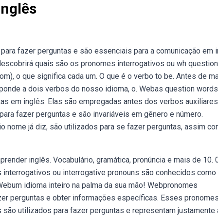
Inglês
para fazer perguntas e são essenciais para a comunicação em i
 descobrirá quais são os pronomes interrogativos ou wh questio
om), o que significa cada um. O que é o verbo to be. Antes de m
sponde a dois verbos do nosso idioma, o. Webas question word
tas em inglês. Elas são empregadas antes dos verbos auxiliares
ara fazer perguntas e são invariáveis em gênero e número.
 nome já diz, são utilizados para se fazer perguntas, assim c
prender inglês. Vocabulário, gramática, pronúncia e mais de 10. 
s interrogativos ou interrogative pronouns são conhecidos como
Webum idioma inteiro na palma da sua mão! Webpronomes
azer perguntas e obter informações específicas. Esses pronome
 são utilizados para fazer perguntas e representam justamente 