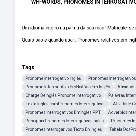
WH-WORDS, PRONOMES INTERROGATIVOS
Um idioma inteiro na palma da sua mão! Matricule-se j
Quais são e quando usar ; Pronomes relativos em ingl
Tags
Pronome Interrogativo Inglês
Pronomes Interrogativos
Pronome Interrogativo EmHistória Em Inglês
Atividade
Charge DeInglês Pronome Interrogativo
Palavras Inter
Texto Ingles.comPronomes Interrogativos
Atividade C
Pronomes Interrogativos EmIngles PPT
AdvérbiosInter
Principais Pronomes InterrogativosIngles
Pronomes Int
PronomesInterrogarivos Texto En Ingles
Tabela DosPro