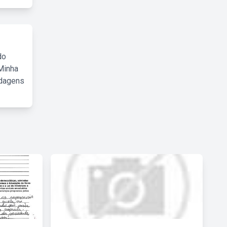
do
Minha
rdagens