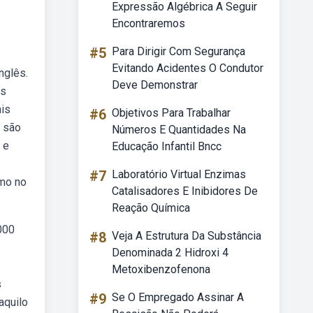
Expressão Algébrica A Seguir
Encontraremos
#5
Para Dirigir Com Segurança
Evitando Acidentes O Condutor
nglês.
Deve Demonstrar
ns
ais
#6
Objetivos Para Trabalhar
s são
Números E Quantidades Na
 e
Educação Infantil Bncc
#7
Laboratório Virtual Enzimas
omo no
Catalisadores E Inibidores De
Reação Química
000
#8
Veja A Estrutura Da Substância
Denominada 2 Hidroxi 4
Metoxibenzofenona
s
#9
Se O Empregado Assinar A
aquilo