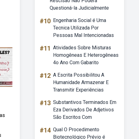
Rescisão Não Poderá
Questioná-la Judicialmente
#10
Engenharia Social é Uma
Tecnica Utilizada Por
Pessoas Mal Intencionadas
#11
Atividades Sobre Misturas
Homogêneas E Heterogêneas
4o Ano Com Gabarito
#12
A Escrita Possibilitou A
Humanidade Armazenar E
Transmitir Experiências
#13
Substantivos Terminados Em
Eza Derivados De Adjetivos
ras
São Escritos Com
#14
Qual O Procedimento
s
Biotecnológico Prévio é