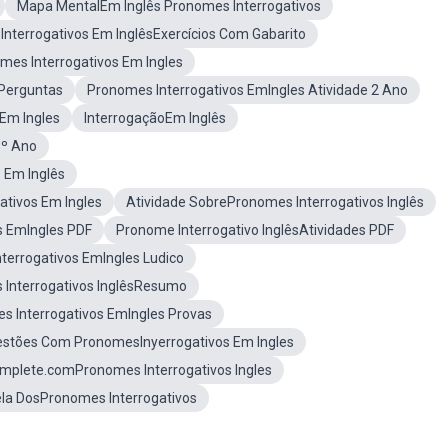
Mapa MentalEm Inglês Pronomes Interrogativos
nterrogativos Em InglêsExercícios Com Gabarito
s Interrogativos Em Ingles
 Perguntas
Pronomes Interrogativos EmIngles Atividade 2 Ano
Em Ingles
InterrogaçãoEm Inglês
5º Ano
 Em Inglês
ativos Em Ingles
Atividade SobrePronomes Interrogativos Inglês
s EmIngles PDF
Pronome Interrogativo InglêsAtividades PDF
terrogativos EmIngles Ludico
Interrogativos InglêsResumo
s Interrogativos EmIngles Provas
stões Com PronomesInyerrogativos Em Ingles
omplete.comPronomes Interrogativos Ingles
la DosPronomes Interrogativos