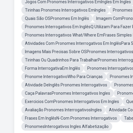
Jogos Com Pronomes Interrogativos EmIngles Em Ingles
Tirinhas Pronomes Interrogativos EmIngles
Pronomes I
Quais São OSPronomes Em Inglês
Imagem ComPronome
Pronomes Interrogativos Em InglêsQ Utilizam Para Fazer
Pronomes Interrogativos What/Where EmFrases Simples 
Atividades Com Pronomes Interrogativos Em InglêsPara 
Imagens Mais Precisas Sobre OSPronomes Interrogativos
Tirinhas Ou Quadrinhos Para TrabalharPronomes Interrog
Forma InterrogativaEm Inglês
Pronomes Interrogativo
Pronome InterrogativoWho Para Crianças
Pronomes In
Atividade DeInglês Pronomes Interrogativos
Pronomes 
Caça PalavrasPronomes Interrogativos Ingles
Pronome
Exercicios ComPronomes Interrogativos Em Ingles
Que
Avaliação Pronomes InterrogativosIngles
Atividade C
Frases Em InglêsN-Com Pronomes Interrogativos
Tabe
PronomesInterogativos Ingles Alfabetização