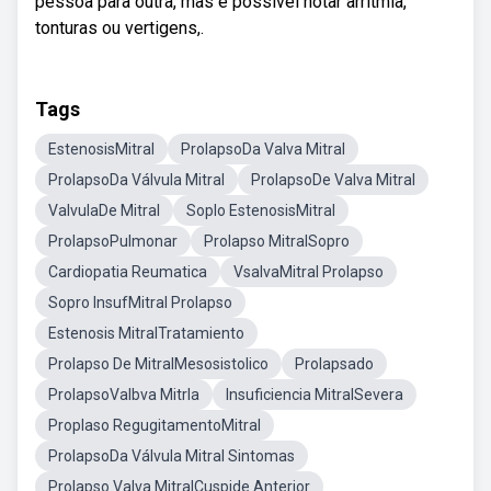
pessoa para outra, mas é possível notar arritmia,
tonturas ou vertigens,.
Tags
EstenosisMitral
ProlapsoDa Valva Mitral
ProlapsoDa Válvula Mitral
ProlapsoDe Valva Mitral
ValvulaDe Mitral
Soplo EstenosisMitral
ProlapsoPulmonar
Prolapso MitralSopro
Cardiopatia Reumatica
VsalvaMitral Prolapso
Sopro InsufMitral Prolapso
Estenosis MitralTratamiento
Prolapso De MitralMesosistolico
Prolapsado
ProlapsoValbva Mitrla
Insuficiencia MitralSevera
Proplaso RegugitamentoMitral
ProlapsoDa Válvula Mitral Sintomas
Prolapso Valva MitralCuspide Anterior