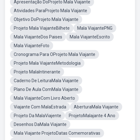
Apresentação DoProjeto Mala Viajante
Atividades ParaProjeto Mala Viajante
Objetivo DoProjeto Mala Viajante
Projeto Mala ViajanteBilhete
Mala ViajantePNG
Mala ViajanteDos Paises
Mala ViajanteEscrito
Mala ViajanteFoto
Cronograma Para OProjeto Mala Viajante
Projeto Mala ViajanteMetodologia
Projeto MalaIntinerante
Caderno De LeituraMala Viajante
Plano De Aula ComMala Viajante
Mala ViajanteCom Livro Aberto
Viajante Com MalaEstrada
AberturaMala Viajante
Projeto Da MalaViajente
ProjetoMalajante 4 Ano
Desenhos DaMala Viajante
Mala Viajante ProjetoDatas Comemorativas