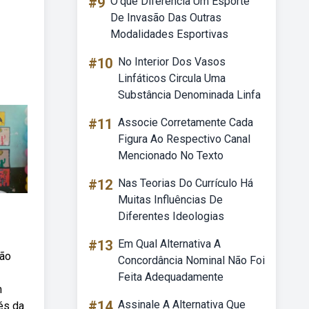
#9
O'que Diferencia Um Esporte
De Invasão Das Outras
Modalidades Esportivas
#10
No Interior Dos Vasos
Linfáticos Circula Uma
Substância Denominada Linfa
#11
Associe Corretamente Cada
Figura Ao Respectivo Canal
Mencionado No Texto
#12
Nas Teorias Do Currículo Há
Muitas Influências De
Diferentes Ideologias
#13
Em Qual Alternativa A
são
Concordância Nominal Não Foi
Feita Adequadamente
m
#14
Assinale A Alternativa Que
és da