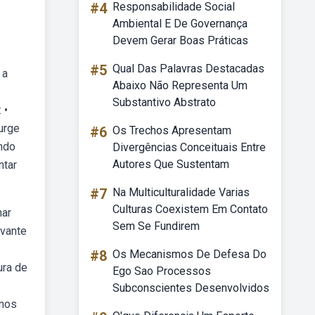
#4
Responsabilidade Social
Ambiental E De Governança
Devem Gerar Boas Práticas
#5
Qual Das Palavras Destacadas
 a
Abaixo Não Representa Um
Substantivo Abstrato
 •
surge
#6
Os Trechos Apresentam
ando
Divergências Conceituais Entre
Autores Que Sustentam
ntar
#7
Na Multiculturalidade Varias
Culturas Coexistem Em Contato
nar
Sem Se Fundirem
ivante
#8
Os Mecanismos De Defesa Do
ura de
Ego Sao Processos
Subconscientes Desenvolvidos
 nos