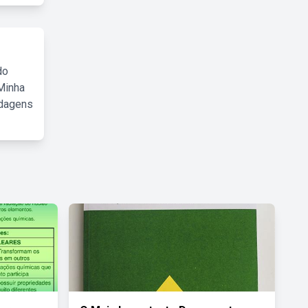
do
Minha
rdagens