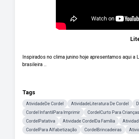
Lit
Inspirados no clima junino hoje apresentamos aqui a Li
brasileira ...
Tags
AtividadeDe Cordel
AtividadeLiteratura De Cordel
D
Cordel InfantilPara Imprimir
CordelCurto Para Criança
CordelPatativa
Atividade CordelDa Família
Ativida
CordelPara Alfabetização
CordelBrincadeiras
Ativ