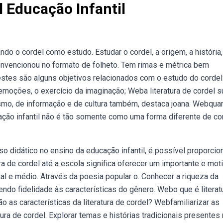
l Educação Infantil
ando o cordel como estudo. Estudar o cordel, a origem, a história,
convencionou no formato de folheto. Tem rimas e métrica bem
estes são alguns objetivos relacionados com o estudo do cordel:
e emoções, o exercício da imaginação; Weba literatura de cordel 
ismo, de informação e de cultura também, destaca joana. Webqu
cação infantil não é tão somente como uma forma diferente de co
o didático no ensino da educação infantil, é possível proporcio
a de cordel até a escola significa oferecer um importante e mot
 e médio. Através da poesia popular o. Conhecer a riqueza da
tendo fidelidade às características do gênero. Webo que é literat
ão as características da literatura de cordel? Webfamiliarizar as
atura de cordel. Explorar temas e histórias tradicionais presentes