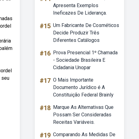
Apresenta Exemplos
Ineficazes De Liderança.
imadas
#15
Um Fabricante De Cosméticos
ordel
Decide Produzir Três
Diferentes Catálogos
erária
ebalém
#16
Prova Presencial 1º Chamada
- Sociedade Brasileira E
Cidadania Unopar
cordel
m seu
#17
O Mais Importante
Documento Jurídico é A
Constituição Federal Brainly
#18
Marque As Alternativas Que
Possam Ser Consideradas
Receitas Variáveis.
#19
Comparando As Medidas De