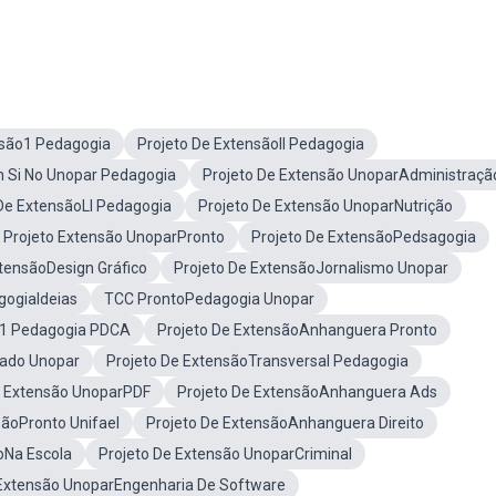
nsão1 Pedagogia
Projeto De ExtensãoII Pedagogia
n Si No Unopar Pedagogia
Projeto De Extensão UnoparAdministraçã
De ExtensãoLl Pedagogia
Projeto De Extensão UnoparNutrição
 Projeto Extensão UnoparPronto
Projeto De ExtensãoPedsagogia
xtensãoDesign Gráfico
Projeto De ExtensãoJornalismo Unopar
gogiaIdeias
TCC ProntoPedagogia Unopar
o1 Pedagogia PDCA
Projeto De ExtensãoAnhanguera Pronto
rado Unopar
Projeto De ExtensãoTransversal Pedagogia
e Extensão UnoparPDF
Projeto De ExtensãoAnhanguera Ads
sãoPronto Unifael
Projeto De ExtensãoAnhanguera Direito
oNa Escola
Projeto De Extensão UnoparCriminal
 Extensão UnoparEngenharia De Software