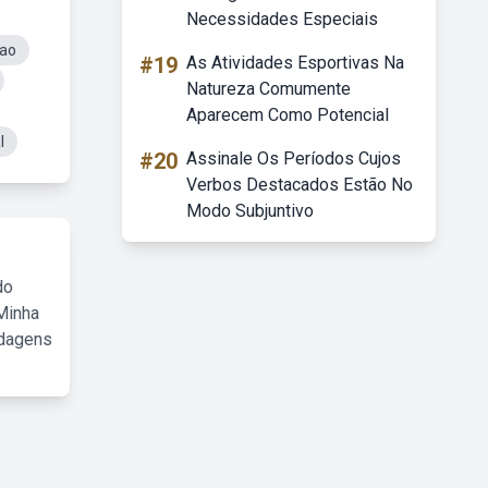
Necessidades Especiais
sao
#19
As Atividades Esportivas Na
Natureza Comumente
Aparecem Como Potencial
l
#20
Assinale Os Períodos Cujos
Verbos Destacados Estão No
Modo Subjuntivo
do
Minha
rdagens