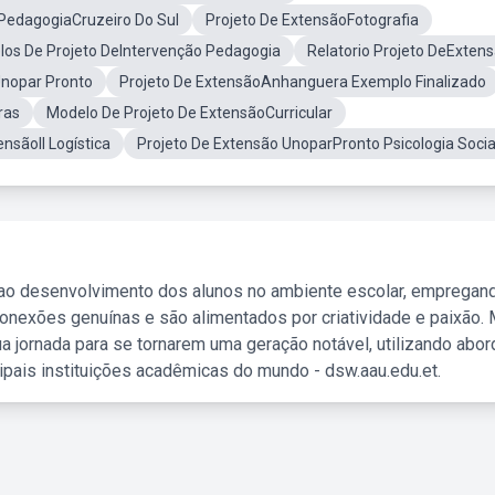
 PedagogiaCruzeiro Do Sul
Projeto De ExtensãoFotografia
os De Projeto DeIntervenção Pedagogia
Relatorio Projeto DeExten
Unopar Pronto
Projeto De ExtensãoAnhanguera Exemplo Finalizado
ras
Modelo De Projeto De ExtensãoCurricular
ensãoII Logística
Projeto De Extensão UnoparPronto Psicologia Socia
 ao desenvolvimento dos alunos no ambiente escolar, empregan
nexões genuínas e são alimentados por criatividade e paixão. 
a jornada para se tornarem uma geração notável, utilizando abo
ipais instituições acadêmicas do mundo - dsw.aau.edu.et.