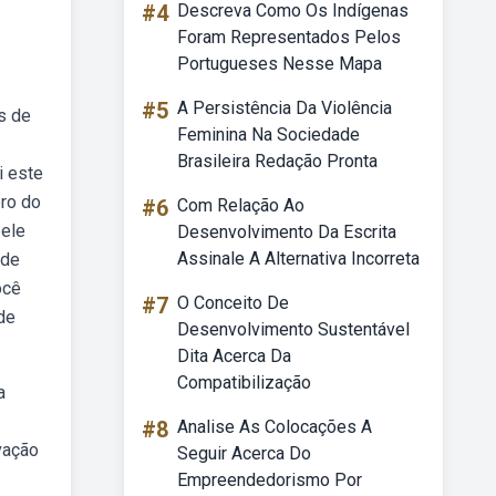
#4
Descreva Como Os Indígenas
Foram Representados Pelos
Portugueses Nesse Mapa
#5
A Persistência Da Violência
s de
Feminina Na Sociedade
Brasileira Redação Pronta
i este
ro do
#6
Com Relação Ao
 ele
Desenvolvimento Da Escrita
Assinale A Alternativa Incorreta
 de
ocê
#7
O Conceito De
de
Desenvolvimento Sustentável
Dita Acerca Da
Compatibilização
a
#8
Analise As Colocações A
vação
Seguir Acerca Do
Empreendedorismo Por