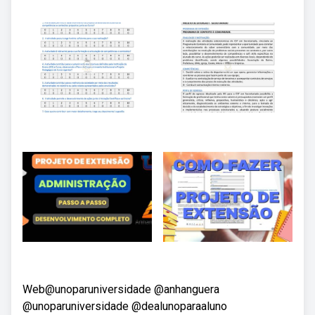
Web@unoparuniversidade @anhanguera
@unoparuniversidade @dealunoparaaluno