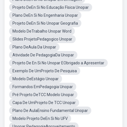
Projeto DeEn Si No Educação Física Unopar
Plano DeEn Si No Engenharia Unopar
Projeto DeEn Si No Unopar Geografia
Modelo DeTrabalho Unopar Word
Slides ProjetoPedagogico Unopar
Plano DeAula Da Unopar
Atividade De PedagogiaDa Unopar
Projeto De En Si No Unopar EObrigado a Apresentar
Exemplo De UmProjeto De Pesquisa
Modelo DeEstágio Unopar
Formandos EmPedagogia Unopar
Pré Projeto DeTCC Modelo Unopar
Capa De UmProjeto De TCC Unopar
Plano De AulaEnsino Fundamental Unopar
Modelo Projeto DeEn Si No UFV
Unopar PedagogiaAproveitamento