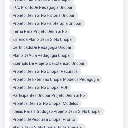
TCC ProntoDe Pedagogia Unopar
Projeto DeEn Si No História Unopar
Projeto DeEn Si No Fisioterapia Unopar
Tema Para Projeto DeEn Si No
Emenda Plano DeEn Si No Unopar
CertificadoDe Pedagogia Unopar
Plano DeAula Pedagogia Unopar
Exemplo De Projeto DeExtensão Unopar
Projeto DeEn Si No Unopar Recursos
Projeto De Extensão UnoparModelos Pedagogia
Projeto DeEn Si No Unopar PDF
Participantes Unopar Projeto DeEn Si No
Projetos DeEn Si No Unopar Modelos
Ideias Para Introdução Projeto DeEn Si No Unopar
Projeto DePesquisa Unopar Pronto
Plano DeEn Si No Unopar Enfermagem