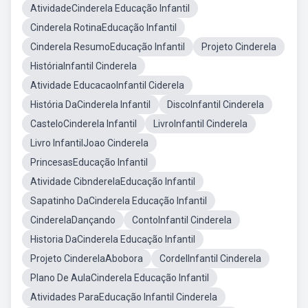
AtividadeCinderela Educação Infantil
Cinderela RotinaEducação Infantil
Cinderela ResumoEducação Infantil
Projeto Cinderela
HistóriaInfantil Cinderela
Atividade EducacaoInfantil Ciderela
História DaCinderela Infantil
DiscoInfantil Cinderela
CasteloCinderela Infantil
LivroInfantil Cinderela
Livro InfantilJoao Cinderela
PrincesasEducação Infantil
Atividade CibnderelaEducação Infantil
Sapatinho DaCinderela Educação Infantil
CinderelaDançando
ContoInfantil Cinderela
Historia DaCinderela Educação Infantil
Projeto CinderelaAbobora
CordelInfantil Cinderela
Plano De AulaCinderela Educação Infantil
Atividades ParaEducação Infantil Cinderela