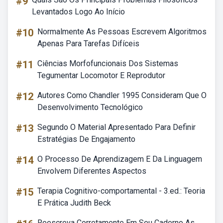
#9
Levantados Logo Ao Início
#10
Normalmente As Pessoas Escrevem Algoritmos
Apenas Para Tarefas Difíceis
#11
Ciências Morfofuncionais Dos Sistemas
Tegumentar Locomotor E Reprodutor
#12
Autores Como Chandler 1995 Consideram Que O
Desenvolvimento Tecnológico
#13
Segundo O Material Apresentado Para Definir
Estratégias De Engajamento
#14
O Processo De Aprendizagem E Da Linguagem
Envolvem Diferentes Aspectos
#15
Terapia Cognitivo-comportamental - 3.ed.: Teoria
E Prática Judith Beck
Reescreva Corretamente Em Seu Caderno As