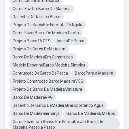
Como Construir UmBarco
Como Faz UmBarco De Madeira
Desenho DeRabisco Barco
Projeto De BarcoEm Formato Tri Ngulo
Como FazerBarco De Madeira Pirata
Projeto Barco16 PES
IsdeiaDe Barco
Projeto De Barco DeMetalom
Barco De MadeiraEm Construcao
Modelo DesenhoBarco Madeira Simples
Contrusção De Barco DePesca
BarcoPara a Madeira
Projeto Construção Barco MadeiraVOG
Projeto De Barco De MadeiraMiniatura
Barco De MadeiraRPG
Desenho De Barco DeMadeiratransportando Agua
Barco De MadeiraIemanjá
Barco De Madeira5 Metros
Como Fazer Um Banco Em FormaDe Um Barco De
Madeira Passo a Passo