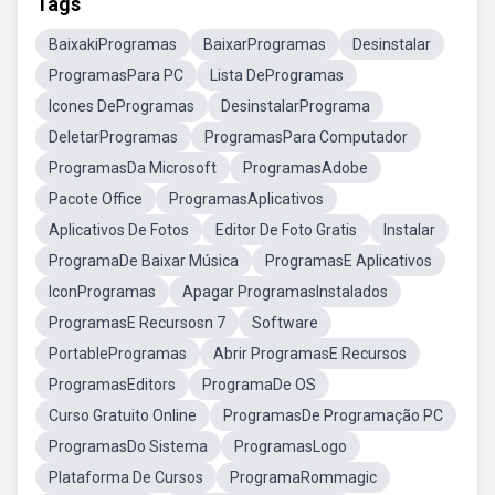
Tags
BaixakiProgramas
BaixarProgramas
Desinstalar
ProgramasPara PC
Lista DeProgramas
Icones DeProgramas
DesinstalarPrograma
DeletarProgramas
ProgramasPara Computador
ProgramasDa Microsoft
ProgramasAdobe
Pacote Office
ProgramasAplicativos
Aplicativos De Fotos
Editor De Foto Gratis
Instalar
ProgramaDe Baixar Música
ProgramasE Aplicativos
IconProgramas
Apagar ProgramasInstalados
ProgramasE Recursosn 7
Software
PortableProgramas
Abrir ProgramasE Recursos
ProgramasEditors
ProgramaDe OS
Curso Gratuito Online
ProgramasDe Programação PC
ProgramasDo Sistema
ProgramasLogo
Plataforma De Cursos
ProgramaRommagic