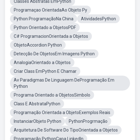
Classes Abstratas EmPython
Programaçao OrientadaAo Objeto Py
Python ProgramaçãoNa China
AtividadesPython
Python Orientado a ObjetosPDF
C# ProgramacionOrientada a Objetos
ObjetoAccordion Python
Detecção De ObjetosEm Imagens Python
AnalogiaOrientado a Objetos
Criar Class EmPython E Chamar
Av Paradigmas De Linguagem DeProgramação Em
Python
Programa Orientado a ObjetosSimbolo
Class E AbstrataPython
Programação Orientada a ObjetoExemplos Reais
InstanciarObjeto Python
PythonProgrmação
Arquitetura De Software Do TipoOrientada a Objetos
Programação PythonCapa LinkedIn