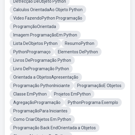
Detrecção DeObjeto Python
Calculos OrientadaAo Objeto Python
Video FazendoPython Programação
ProgramçãoOrientada
Imagem ProgramaçãoEm Python
Lista DeObjetos Python
ResumoPython
PythonProgramaço
Elementos DePython
Livros DeProgramação Python
Livro DeProgramação Python
Orientada a ObjetosApresentação
Programação PythonIniciante
ProgramaçãoE Objetos
Classe EmPython
Projetos EmPython
AgregaçãoProgramação
PythonPrograma Exemplo
ProgramaçãoPara Iniciantes
Como CriarObjetos Em Python
Programação Back EndOrientada a Objetos