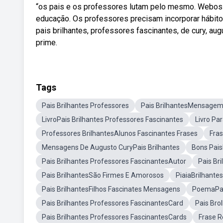
“os pais e os professores lutam pelo mesmo. Webos pa
educação. Os professores precisam incorporar hábit
pais brilhantes, professores fascinantes, de cury, a
prime.
Tags
Pais Brilhantes Professores
Pais BrilhantesMensage
LivroPais Brilhantes Professores Fascinantes
Livro Pa
Professores BrilhantesAlunos Fascinantes Frases
Fras
Mensagens De Augusto CuryPais Brilhantes
Bons Pais
Pais Brilhantes Professores FascinantesAutor
Pais Br
Pais BrilhantesSão Firmes E Amorosos
PiaiaBrilhante
Pais BrilhantesFilhos Fascinates Mensagens
PoemaPai
Pais Brilhantes Professores FascinantesCard
Pais Bro
Pais Brilhantes Professores FascinantesCards
Frase R