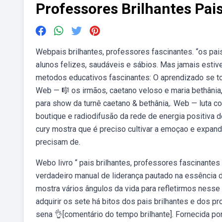
Professores Brilhantes Pai
Webpais brilhantes, professores fascinantes. “os pa
alunos felizes, saudáveis e sábios. Mas jamais esti
metodos educativos fascinantes: O aprendizado se to
Web — 🎼 os irmãos, caetano veloso e maria bethâni
para show da turnê caetano & bethânia,. Web — luta 
boutique e radiodifusão da rede de energia positiva 
cury mostra que é preciso cultivar a emoçao e expandir
precisam de.
Webo livro “ pais brilhantes, professores fascinantes 
verdadeiro manual de liderança pautado na essência 
mostra vários ângulos da vida para refletirmos nesse
adquirir os sete há bitos dos pais brilhantes e dos 
sena 👌[comentário do tempo brilhante]. Fornecida 