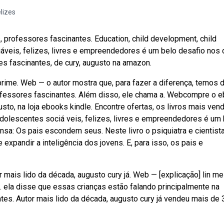
elizes
s, professores fascinantes. Education, child development, child
áveis, felizes, livres e empreendedores é um belo desafio nos 
es fascinantes, de cury, augusto na amazon.
rime. Web — o autor mostra que, para fazer a diferença, temos 
professores fascinantes. Além disso, ele chama a. Webcompre o 
usto, na loja ebooks kindle. Encontre ofertas, os livros mais ven
adolescentes sociá veis, felizes, livres e empreendedores é um
tensa: Os pais escondem seus. Neste livro o psiquiatra e cientist
expandir a inteligência dos jovens. E, para isso, os pais e
 mais lido da década, augusto cury já. Web — [explicação] lin me
. ela disse que essas crianças estão falando principalmente na
ntes. Autor mais lido da década, augusto cury já vendeu mais de 