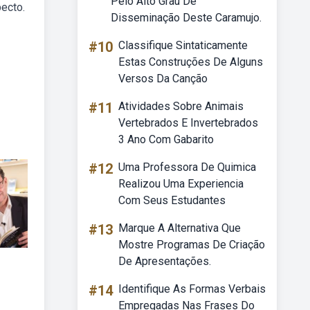
Pelo Alto Grau De
ecto.
Disseminação Deste Caramujo.
#10
Classifique Sintaticamente
Estas Construções De Alguns
Versos Da Canção
#11
Atividades Sobre Animais
Vertebrados E Invertebrados
3 Ano Com Gabarito
#12
Uma Professora De Quimica
Realizou Uma Experiencia
Com Seus Estudantes
#13
Marque A Alternativa Que
Mostre Programas De Criação
De Apresentações.
#14
Identifique As Formas Verbais
Empregadas Nas Frases Do