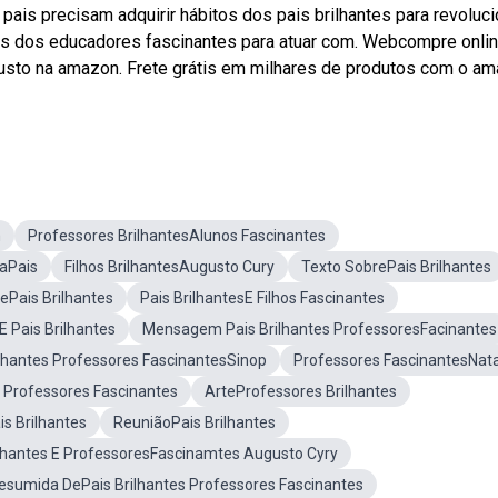
is precisam adquirir hábitos dos pais brilhantes para revoluci
os dos educadores fascinantes para atuar com. Webcompre onli
ugusto na amazon. Frete grátis em milhares de produtos com o a
m
Professores BrilhantesAlunos Fascinantes
raPais
Filhos BrilhantesAugusto Cury
Texto SobrePais Brilhantes
ePais Brilhantes
Pais BrilhantesE Filhos Fascinantes
E Pais Brilhantes
Mensagem Pais Brilhantes ProfessoresFacinantes
ilhantes Professores FascinantesSinop
Professores FascinantesNata
s Professores Fascinantes
ArteProfessores Brilhantes
s Brilhantes
ReuniãoPais Brilhantes
lhantes E ProfessoresFascinamtes Augusto Cyry
esumida DePais Brilhantes Professores Fascinantes