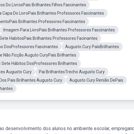
os Do LivrosPais Brilhantes Filhos Fascinantes
a Capa Do LivroPais Brilhantes Professores Fascinantes
ntoPais Brilhantes Professores Fascinantes
Imagem Para LivroPais Brilhantes Professores Fascinantes
Sete HabitosPais Brilhantes Professores Facinantes
os DosProfessores Fascinantes
Augusto Cury PaísBrilhantes
De Não Ficção Auguto CuryPais Brilhantes
 Sete Hábitos DosProfessores Brilhantes
ntes Augusto Cury
Pai BrilhantesTrecho Augusto Cury
Dos Pais Brilhantes Augusto Cury
Augusto Cury Renião DePais
lhantes
 ao desenvolvimento dos alunos no ambiente escolar, empregan