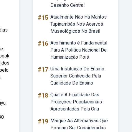
Desenho Central
#15
Atualmente Não Há Mantos
Tupinambás Nos Acervos
dias
Museológicos No Brasil
#16
Acolhimento é Fundamental
de
Para A Política Nacional De
ebook
Humanização Pois
didos
#17
Uma Instituição De Ensino
 belo
Superior Conhecida Pela
a
Qualidade De Ensino
#18
Qual é A Finalidade Das
Projeções Populacionais
iyu,
Apresentadas Pela Onu
30
#19
Marque As Alternativas Que
Possam Ser Consideradas