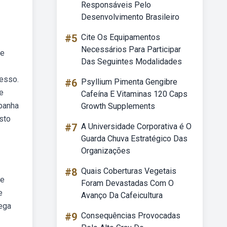
Responsáveis Pelo
Desenvolvimento Brasileiro
#5
Cite Os Equipamentos
Necessários Para Participar
 e
Das Seguintes Modalidades
cesso.
#6
Psyllium Pimenta Gengibre
e
Cafeína E Vitaminas 120 Caps
mpanha
Growth Supplements
sto
#7
A Universidade Corporativa é O
Guarda Chuva Estratégico Das
Organizações
#8
Quais Coberturas Vegetais
 e
Foram Devastadas Com O
e
Avanço Da Cafeicultura
mega
#9
Consequências Provocadas