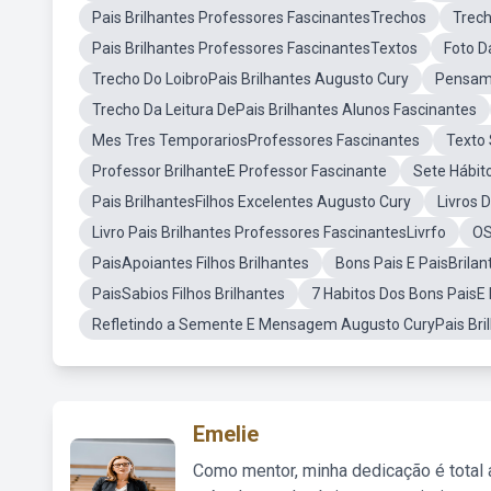
Pais Brilhantes Professores FascinantesTrechos
Trech
Pais Brilhantes Professores FascinantesTextos
Foto D
Trecho Do LoibroPais Brilhantes Augusto Cury
Pensame
Trecho Da Leitura DePais Brilhantes Alunos Fascinantes
Mes Tres TemporariosProfessores Fascinantes
Texto 
Professor BrilhanteE Professor Fascinante
Sete Hábit
Pais BrilhantesFilhos Excelentes Augusto Cury
Livros 
Livro Pais Brilhantes Professores FascinantesLivrfo
OS
PaisApoiantes Filhos Brilhantes
Bons Pais E PaisBrila
PaisSabios Filhos Brilhantes
7 Habitos Dos Bons PaisE 
Refletindo a Semente E Mensagem Augusto CuryPais Bri
Emelie
Como mentor, minha dedicação é total