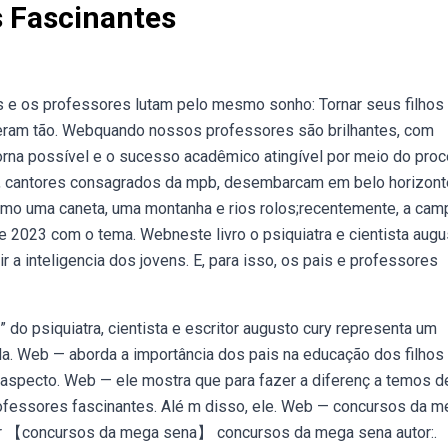
s Fascinantes
is e os professores lutam pelo mesmo sonho: Tornar seus filhos
veram tão. Webquando nossos professores são brilhantes, com
rna possível e o sucesso acadêmico atingível por meio do pro
a, cantores consagrados da mpb, desembarcam em belo horizont
como uma caneta, uma montanha e rios rolos;recentemente, a ca
de 2023 com o tema. Webneste livro o psiquiatra e cientista augu
 a inteligencia dos jovens. E, para isso, os pais e professores
” do psiquiatra, cientista e escritor augusto cury representa um
da. Web — aborda a importância dos pais na educação dos filhos
 aspecto. Web — ele mostra que para fazer a diferenç a temos d
professores fascinantes. Alé m disso, ele. Web — concursos da 
por 【concursos da mega sena】 concursos da mega sena autor:.