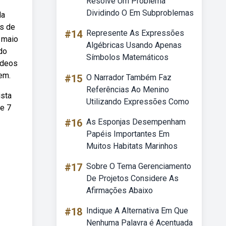
Resolve Um Problema
Dividindo O Em Subproblemas
da
ns de
#14
Represente As Expressões
 maio
Algébricas Usando Apenas
do
Símbolos Matemáticos
ídeos
em.
#15
O Narrador Também Faz
Referências Ao Menino
ista
Utilizando Expressões Como
ue 7
#16
As Esponjas Desempenham
Papéis Importantes Em
Muitos Habitats Marinhos
#17
Sobre O Tema Gerenciamento
De Projetos Considere As
Afirmações Abaixo
#18
Indique A Alternativa Em Que
Nenhuma Palavra é Acentuada