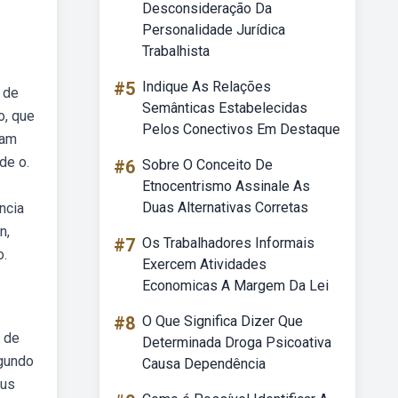
Desconsideração Da
Personalidade Jurídica
Trabalhista
#5
Indique As Relações
 de
Semânticas Estabelecidas
o, que
Pelos Conectivos Em Destaque
ram
de o.
#6
Sobre O Conceito De
Etnocentrismo Assinale As
Duas Alternativas Corretas
ncia
n,
#7
Os Trabalhadores Informais
o.
Exercem Atividades
Economicas A Margem Da Lei
#8
O Que Significa Dizer Que
 de
Determinada Droga Psicoativa
egundo
Causa Dependência
eus