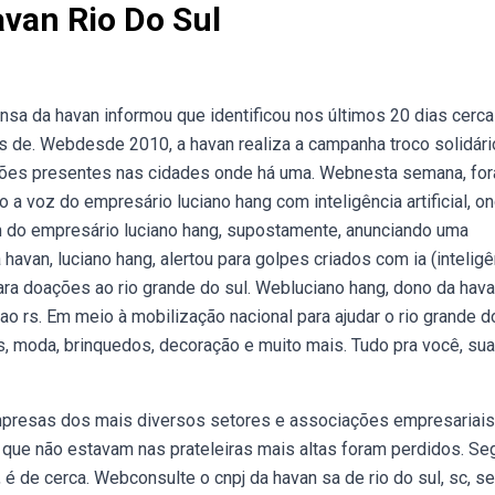
van Rio Do Sul
a da havan informou que identificou nos últimos 20 dias cerca
s de. Webdesde 2010, a havan realiza a campanha troco solidári
tuições presentes nas cidades onde há uma. Webnesta semana, fo
o a voz do empresário luciano hang com inteligência artificial, on
 do empresário luciano hang, supostamente, anunciando uma
van, luciano hang, alertou para golpes criados com ia (inteligê
 para doações ao rio grande do sul. Webluciano hang, dono da hava
o rs. Em meio à mobilização nacional para ajudar o rio grande d
, moda, brinquedos, decoração e muito mais. Tudo pra você, sua
empresas dos mais diversos setores e associações empresariais
que não estavam nas prateleiras mais altas foram perdidos. S
a, é de cerca. Webconsulte o cnpj da havan sa de rio do sul, sc, s