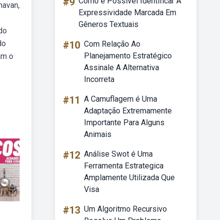
#9
Como é Possível Identificar A
havan,
Expressividade Marcada Em
Gêneros Textuais
 do
do
#10
Com Relação Ao
Planejamento Estratégico
am o
Assinale A Alternativa
Incorreta
#11
A Camuflagem é Uma
Adaptação Extremamente
Importante Para Alguns
Animais
#12
Análise Swot é Uma
Ferramenta Estrategica
Amplamente Utilizada Que
Visa
#13
Um Algoritmo Recursivo