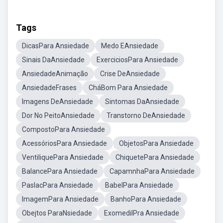
Tags
DicasPara Ansiedade
Medo EAnsiedade
Sinais DaAnsiedade
ExerciciosPara Ansiedade
AnsiedadeAnimação
Crise DeAnsiedade
AnsiedadeFrases
CháBom Para Ansiedade
Imagens DeAnsiedade
Sintomas DaAnsiedade
Dor No PeitoAnsiedade
Transtorno DeAnsiedade
CompostoPara Ansiedade
AcessóriosPara Ansiedade
ObjetosPara Ansiedade
VentiliquePara Ansiedade
ChiquetePara Ansiedade
BalancePara Ansiedade
CapamnhaPara Ansiedade
PaslacPara Ansiedade
BabelPara Ansiedade
ImagemPara Ansiedade
BanhoPara Ansiedade
Obejtos ParaNsiedade
ExomedilPra Ansiedade