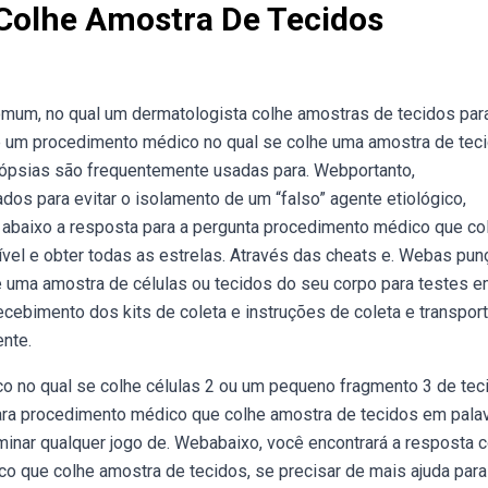
Colhe Amostra De Tecidos
omum, no qual um dermatologista colhe amostras de tecidos par
 um procedimento médico no qual se colhe uma amostra de tec
biópsias são frequentemente usadas para. Webportanto,
s para evitar o isolamento de um “falso” agente etiológico,
i abaixo a resposta para a pergunta procedimento médico que co
nível e obter todas as estrelas. Através das cheats e. Webas pu
 uma amostra de células ou tecidos do seu corpo para testes 
cebimento dos kits de coleta e instruções de coleta e transport
nte.
co no qual se colhe células 2 ou um pequeno fragmento 3 de tec
ra procedimento médico que colhe amostra de tecidos em pala
inar qualquer jogo de. Webabaixo, você encontrará a resposta c
o que colhe amostra de tecidos, se precisar de mais ajuda para