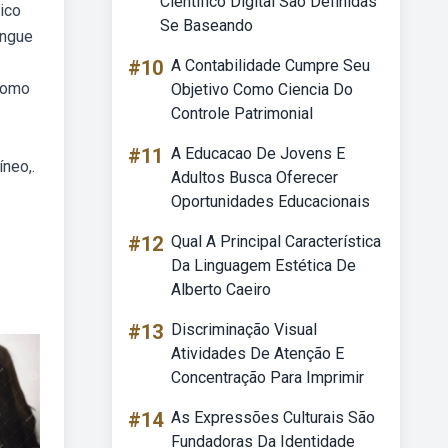
Cientifico Digital Sao Definidas
ico
Se Baseando
angue
#10
A Contabilidade Cumpre Seu
 como
Objetivo Como Ciencia Do
Controle Patrimonial
#11
A Educacao De Jovens E
neo,.
Adultos Busca Oferecer
Oportunidades Educacionais
#12
Qual A Principal Característica
Da Linguagem Estética De
Alberto Caeiro
#13
Discriminação Visual
Atividades De Atenção E
Concentração Para Imprimir
#14
As Expressões Culturais São
Fundadoras Da Identidade