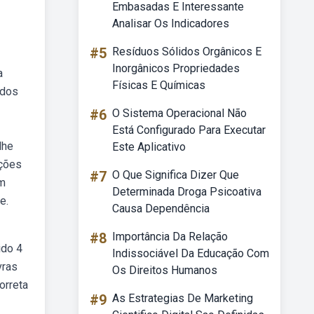
Embasadas E Interessante
Analisar Os Indicadores
#5
Resíduos Sólidos Orgânicos E
Inorgânicos Propriedades
a
Físicas E Químicas
idos
#6
O Sistema Operacional Não
Está Configurado Para Executar
lhe
Este Aplicativo
nções
#7
O Que Significa Dizer Que
em
Determinada Droga Psicoativa
e.
Causa Dependência
#8
Importância Da Relação
ido 4
Indissociável Da Educação Com
vras
Os Direitos Humanos
orreta
#9
As Estrategias De Marketing