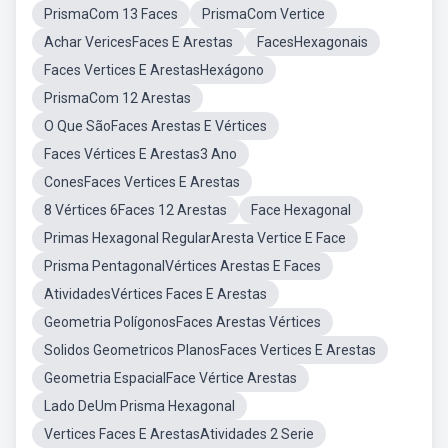
PrismaCom 13 Faces
PrismaCom Vertice
Achar VericesFaces E Arestas
FacesHexagonais
Faces Vertices E ArestasHexágono
PrismaCom 12 Arestas
O Que SãoFaces Arestas E Vértices
Faces Vértices E Arestas3 Ano
ConesFaces Vertices E Arestas
8 Vértices 6Faces 12 Arestas
Face Hexagonal
Primas Hexagonal RegularAresta Vertice E Face
Prisma PentagonalVértices Arestas E Faces
AtividadesVértices Faces E Arestas
Geometria PolígonosFaces Arestas Vértices
Solidos Geometricos PlanosFaces Vertices E Arestas
Geometria EspacialFace Vértice Arestas
Lado DeUm Prisma Hexagonal
Vertices Faces E ArestasAtividades 2 Serie