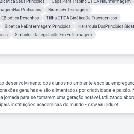
Bioetica Seus Princípios
Capa Para Trablho ETICA NaEnfermagem
rmagemNas Profissoes
BiotecaEnfermagem
ca EBioética Desenhos
Tfilha ETICA BioéticaDe Transgenicos
Bioetica NaEnfermagem Principios
Hierarquia DosPrincípios Bioé
ticos
Simbolos DaLegislação Em Enfermagem
 ao desenvolvimento dos alunos no ambiente escolar, empregan
nexões genuínas e são alimentados por criatividade e paixão. 
a jornada para se tornarem uma geração notável, utilizando abo
ipais instituições acadêmicas do mundo - dsw.aau.edu.et.