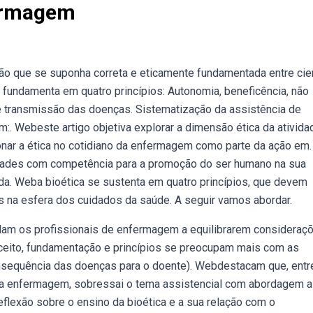
fermagem
o que se suponha correta e eticamente fundamentada entre cie
 fundamenta em quatro princípios: Autonomia, beneficência, não
e transmissão das doenças. Sistematização da assistência de
. Webeste artigo objetiva explorar a dimensão ética da ativida
onar a ética no cotidiano da enfermagem como parte da ação em.
dades com competência para a promoção do ser humano na sua
e da. Weba bioética se sustenta em quatro princípios, que devem
 na esfera dos cuidados da saúde. A seguir vamos abordar.
judam os profissionais de enfermagem a equilibrarem consideraç
nceito, fundamentação e princípios se preocupam mais com as
nsequência das doenças para o doente). Webdestacam que, entr
da enfermagem, sobressai o tema assistencial com abordagem a
flexão sobre o ensino da bioética e a sua relação com o