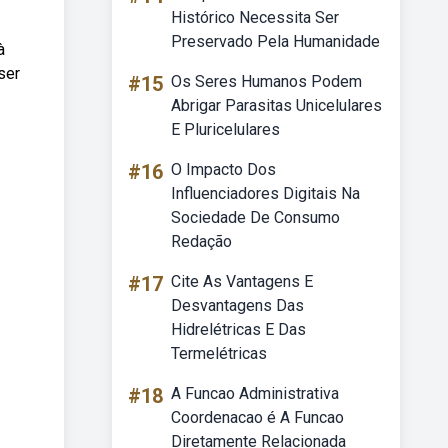
Histórico Necessita Ser
Preservado Pela Humanidade
à
ser
#15
Os Seres Humanos Podem
Abrigar Parasitas Unicelulares
E Pluricelulares
#16
O Impacto Dos
Influenciadores Digitais Na
Sociedade De Consumo
Redação
#17
Cite As Vantagens E
Desvantagens Das
Hidrelétricas E Das
Termelétricas
#18
A Funcao Administrativa
Coordenacao é A Funcao
Diretamente Relacionada