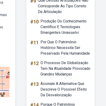
#9
Qual Dessas Articulações Não
is
Corresponde Ao Tipo Correto
De Articulação
lemas
#10
Produção Do Conhecimento
Científico E Tecnologias
no
Emergentes Uniasselvi
#11
Por Que O Patrimônio
Histórico Necessita Ser
Preservado Pela Humanidade
#12
O Processo De Globalização
Tem Na Atualidade Provocado
Grandes Mudanças
#13
Assinale A Alternativa Que
Descreve O Possivel Efeito
Da Desvalorização
#14
Porque O Patrimônio