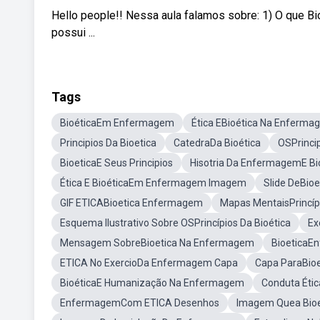
Hello people!! Nessa aula falamos sobre: 1) O que Bioé
possui ...
Tags
BioéticaEm Enfermagem
Ética EBioética Na Enferm
Principios Da Bioetica
CatedraDa Bioética
OSPrincip
BioeticaE Seus Principios
Hisotria Da EnfermagemE Bi
Ética E BioéticaEm Enfermagem Imagem
Slide DeBio
GIF ETICABioetica Enfermagem
Mapas MentaisPrincíp
Esquema Ilustrativo Sobre OSPrincípios Da Bioética
Ex
Mensagem SobreBioetica Na Enfermagem
BioeticaE
ETICA No ExercioDa Enfermagem Capa
Capa ParaBio
BioéticaE Humanização Na Enfermagem
Conduta Éti
EnfermagemCom ETICA Desenhos
Imagem Quea Bio