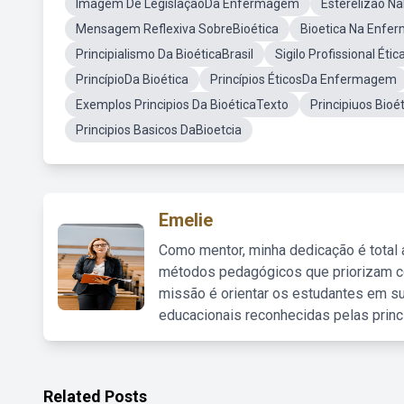
Imagem De LegislaçãoDa Enfermagem
Esterelizao Na
Mensagem Reflexiva SobreBioética
Bioetica Na Enfe
Principialismo Da BioéticaBrasil
Sigilo Profissional Éti
PrincípioDa Bioética
Princípios ÉticosDa Enfermagem
Exemplos Principios Da BioéticaTexto
Principiuos Bioé
Principios Basicos DaBioetcia
Emelie
Como mentor, minha dedicação é total
métodos pedagógicos que priorizam co
missão é orientar os estudantes em su
educacionais reconhecidas pelas princ
Related Posts