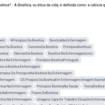
tica? - A Bioética, ou ética da vida, é definida como: a ciência 
agem
4Princípios Da Bioética
BioeticaNa Enfermagem
ios Da Bioetica
ConceitoDa Bioética
PrincípiosBioéticos
oetica
DilemasDa Bioética
Bioetica Na EnfermagemLivro
etica Na Enfermagem
Princípios BioéticaProtuguês
ios a Bioética Enfermagem
emplos De PrincipiosNa Bioética Na Enfermagem
nfernagem
OS Pricipios Da BioéticaEm Enfermagem Imagem Ilustrat
etica Na Enfermagem
Principios BioéticaNa Saude
TeoriaDa Bioe
ca NaEnfermagem
Frases DeBioética
etica Na Enfermagem
Imagens Capa De Trabalho EticasDa Enferm