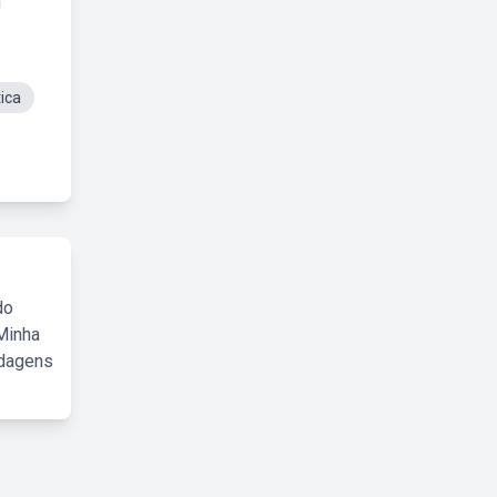
tica
do
Minha
rdagens