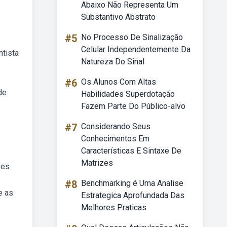
Abaixo Não Representa Um
Substantivo Abstrato
#5
No Processo De Sinalização
Celular Independentemente Da
ntista
Natureza Do Sinal
#6
Os Alunos Com Altas
de
Habilidades Superdotação
Fazem Parte Do Público-alvo
#7
Considerando Seus
Conhecimentos Em
Características E Sintaxe De
Matrizes
ões
#8
Benchmarking é Uma Analise
e as
Estrategica Aprofundada Das
Melhores Praticas