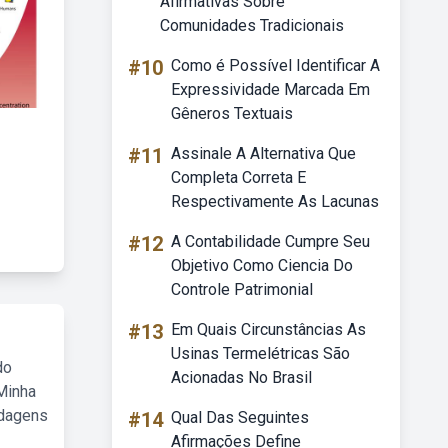
Afirmativas Sobre
Comunidades Tradicionais
#10
Como é Possível Identificar A
Expressividade Marcada Em
Gêneros Textuais
#11
Assinale A Alternativa Que
Completa Correta E
Respectivamente As Lacunas
#12
A Contabilidade Cumpre Seu
Objetivo Como Ciencia Do
Controle Patrimonial
#13
Em Quais Circunstâncias As
Usinas Termelétricas São
do
Acionadas No Brasil
Minha
rdagens
#14
Qual Das Seguintes
Afirmações Define