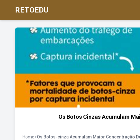
RETOEDU
Os Botos Cinzas Acumulam Mai
Home
>
Os Botos-cinza Acumulam Maior Concentração D