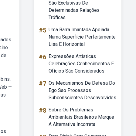
São Exclusivas De
Determinadas Relações
Tróficas
#5
Uma Barra Imantada Apoiada
Numa Superfície Perfeitamente
tuados
Lisa E Horizontal
sino
 de
#6
Expressões Artísticas
Celebrações Conhecimentos E
Ofícios São Considerados
bins,
#7
Os Mecanismos De Defesa Do
 Web —
Ego Sao Processos
ras
Subconscientes Desenvolvidos
#8
Sobre Os Problemas
Ambientais Brasileiros Marque
A Alternativa Incorreta
 os