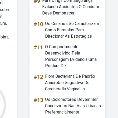
#9
Para Dirigir Com Segurança
 da
Evitando Acidentes O Condutor
 sobre
Deve Demonstrar
em
ura,
#10
Os Cenarios Se Caracterizam
Como Bussolas Para
Direcionar As Estrategias
bins,
#11
O Comportamento
Desenvolvido Pela
Personagem Evidencia Uma
Postura De...
#12
Flora Bacteriana De Padrão
Anaeróbio Sugestiva De
Gardnerella Vaginallis
#13
Os Ciclomotores Devem Ser
Conduzidos Nas Vias Urbanas
Preferencialmente