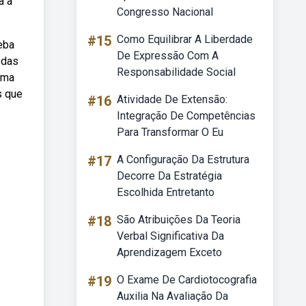
a a
Congresso Nacional
#15
Como Equilibrar A Liberdade
eba
De Expressão Com A
odas
Responsabilidade Social
uma
s que
#16
Atividade De Extensão:
Integração De Competências
Para Transformar O Eu
#17
A Configuração Da Estrutura
Decorre Da Estratégia
Escolhida Entretanto
#18
São Atribuições Da Teoria
Verbal Significativa Da
Aprendizagem Exceto
#19
O Exame De Cardiotocografia
Auxilia Na Avaliação Da