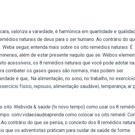
 cara, valoriza a variedade, é harmônica em quantidade e qualida
emédios naturais de deus para o ser humano. Ao contrário do q
. Weba seguir, entenda mais sobre os oito remédios naturais: É
s minerais, além de estar presente naquilo que se. Webos elemen
ito acessíveis, os 8 remédios naturais que você pode adotar na
 para combater os gases gases são normais, mas podem ser
rdade é que,. Na alimentação, no sono, no trabalho, no exercício
exercício físico, repouso, alimentação saudável, temperança, ar 
es oito. Webvida & saúde (tv novo tempo) como usar os 8 reméd
tempo. com/vidaesaudeaprenda como colocar os oito remédi. Co
 Ao contrário do que se pensa, o conceito dos 8 remédios natura
is que os adventistas praticam para cuidar da saúde de forma