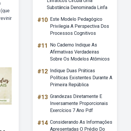
Linfáticos Circula Uma
m
Substância Denominada Linfa
 (que
evinir
#10
Este Modelo Pedagógico
Privilegia A Perspectiva Dos
Processos Cognitivos
#11
No Caderno Indique As
Afirmativas Verdadeiras
Sobre Os Modelos Atômicos
#12
Indique Duas Práticas
Políticas Existentes Durante A
Primeira República
#13
Grandezas Diretamente E
Inversamente Proporcionais
Exercícios 7 Ano Pdf
#14
Considerando As Informações
Apresentadas O Prédio Do