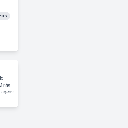
Puro
do
Minha
rdagens