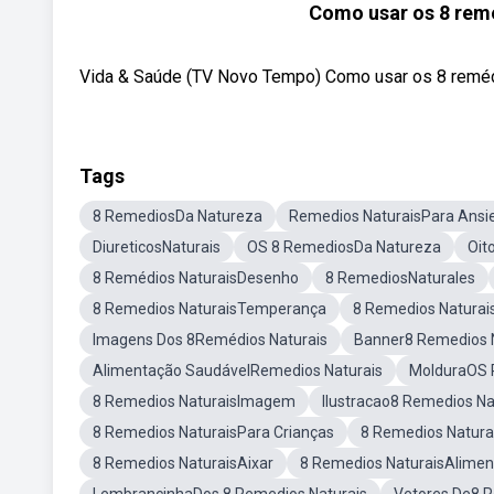
Como usar os 8 remé
Vida & Saúde (TV Novo Tempo) Como usar os 8 remédios
Tags
8 RemediosDa Natureza
Remedios NaturaisPara Ansi
DiureticosNaturais
OS 8 RemediosDa Natureza
Oit
8 Remédios NaturaisDesenho
8 RemediosNaturales
8 Remedios NaturaisTemperança
8 Remedios Naturais
Imagens Dos 8Remédios Naturais
Banner8 Remedios 
Alimentação SaudávelRemedios Naturais
MolduraOS 
8 Remedios NaturaisImagem
Ilustracao8 Remedios Na
8 Remedios NaturaisPara Crianças
8 Remedios Natura
8 Remedios NaturaisAixar
8 Remedios NaturaisAlimen