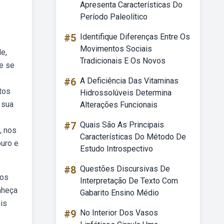
Apresenta Características Do
Período Paleolítico
#5
Identifique Diferenças Entre Os
Movimentos Sociais
de,
Tradicionais E Os Novos
ue se
#6
A Deficiência Das Vitaminas
tos
Hidrossolúveis Determina
 sua
Alterações Funcionais
#7
Quais São As Principais
, nos
Características Do Método De
puro e
Estudo Introspectivo
#8
Questões Discursivas De
ios
Interpretação De Texto Com
nheça
Gabarito Ensino Médio
is
#9
No Interior Dos Vasos