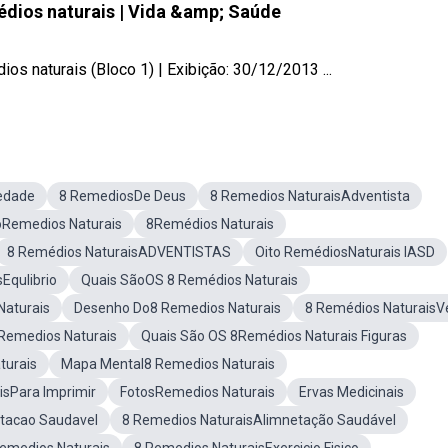
dios naturais | Vida &amp; Saúde
 naturais (Bloco 1) | Exibição: 30/12/2013 ...
edade
8 RemediosDe Deus
8 Remedios NaturaisAdventista
oRemedios Naturais
8Remédios Naturais
8 Remédios NaturaisADVENTISTAS
Oito RemédiosNaturais IASD
Equlibrio
Quais SãoOS 8 Remédios Naturais
Naturais
Desenho Do8 Remedios Naturais
8 Remédios NaturaisV
Remedios Naturais
Quais São OS 8Remédios Naturais Figuras
turais
Mapa Mental8 Remedios Naturais
isPara Imprimir
FotosRemedios Naturais
Ervas Medicinais
tacao Saudavel
8 Remedios NaturaisAlimnetação Saudável