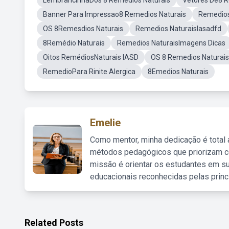
LembrancinhaDos 8 Remedios Naturais
Vetores De8 R
Banner Para Impressao8 Remedios Naturais
Remedios
OS 8Remesdios Naturais
Remedios NaturaisIasadfd
8Remédio Naturais
Remedios NaturaisImagens Dicas
Oitos RemédiosNaturais IASD
OS 8 Remedios Naturais
RemedioPara Rinite Alergica
8Emedios Naturais
Emelie
Como mentor, minha dedicação é total
métodos pedagógicos que priorizam co
missão é orientar os estudantes em su
educacionais reconhecidas pelas princ
Related Posts