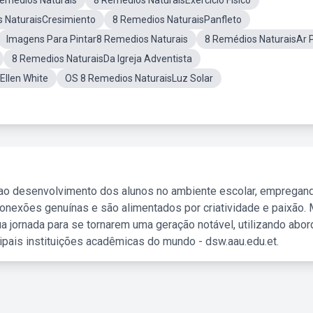
emedios Naturais
8 Remedios NaturaisExercicio Fisico
 NaturaisCresimiento
8 Remedios NaturaisPanfleto
Imagens Para Pintar8 Remedios Naturais
8 Remédios NaturaisAr 
8 Remedios NaturaisDa Igreja Adventista
Ellen White
OS 8 Remedios NaturaisLuz Solar
 ao desenvolvimento dos alunos no ambiente escolar, empregan
nexões genuínas e são alimentados por criatividade e paixão. 
a jornada para se tornarem uma geração notável, utilizando abo
ipais instituições acadêmicas do mundo - dsw.aau.edu.et.