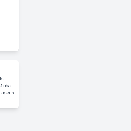
do
Minha
rdagens