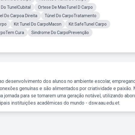
 Do TunelCubital
Ortese De MaoTunel D Carpo
el Do Carpoa Direita
Túnel Do CarpoTratamento
arpo
Kit Tunel Do CarpoMacon
Kit SafeTunel Carpo
arpoTem Cura
Sindrome Do CarpoPrevenção
 ao desenvolvimento dos alunos no ambiente escolar, empregan
nexões genuínas e são alimentados por criatividade e paixão. 
a jornada para se tornarem uma geração notável, utilizando abo
ipais instituições acadêmicas do mundo - dsw.aau.edu.et.