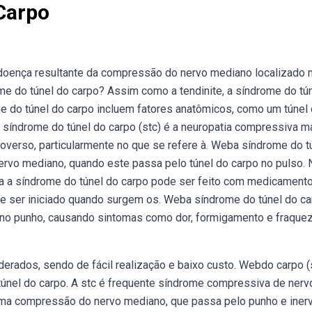
Carpo
doença resultante da compressão do nervo mediano localizado 
me do túnel do carpo? Assim como a tendinite, a síndrome do tú
 do túnel do carpo incluem fatores anatômicos, como um túnel
a síndrome do túnel do carpo (stc) é a neuropatia compressiva m
roverso, particularmente no que se refere à. Weba síndrome do t
rvo mediano, quando este passa pelo túnel do carpo no pulso. 
a a síndrome do túnel do carpo pode ser feito com medicamento
deve ser iniciado quando surgem os. Weba síndrome do túnel do ca
 no punho, causando sintomas como dor, formigamento e fraque
derados, sendo de fácil realização e baixo custo. Webdo carpo (
túnel do carpo. A stc é frequente síndrome compressiva de nerv
uma compressão do nervo mediano, que passa pelo punho e inerv