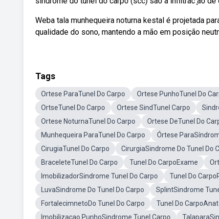
síndrome do túnel do carpo (scc) são a infiltrac ̧ão de
Weba tala munhequeira noturna kestal é projetada para
qualidade do sono, mantendo a mão em posição neutr
Tags
Ortese ParaTunel Do Carpo
Ortese PunhoTunel Do Ca
OrtseTunel Do Carpo
Ortese SindTunel Carpo
Sind
Ortese NoturnaTunel Do Carpo
Ortese DeTunel Do Car
Munhequeira ParaTunel Do Carpo
Órtese ParaSíndrom
CirugiaTunel Do Carpo
CirurgiaSindrome Do Tunel Do 
BraceleteTunel Do Carpo
Tunel Do CarpoExame
Or
ImobilizadorSindrome Tunel Do Carpo
Tunel Do Carpo
LuvaSindrome Do Tunel Do Carpo
SplintSindrome Tun
FortalecimnetoDo Tunel Do Carpo
Tunel Do CarpoAna
Imobilizacao PunhoSindrome Tunel Carpo
TalaparaSi