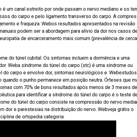
rpo é um canal estreito por onde passam o nervo mediano e os t
ssos do carpo e pelo ligamento transverso do carpo. A compre
gamento e fraqueza. Webos resultados apresentados na revisão
 manuais podem ser a abordagem para alívio da dor nos casos d
 neuropatia de encarceramento mais comum (prevalência de cerca
ome do túnel cubital. Os sintomas incluem a dormência e uma
or. Weba síndrome do túnel do carpo (stc) é uma síndrome ou
nel do carpo e envolve dor, sintomas neurológicos e. Webestudo
o quando o punho permanece em posição neutra. Órteses que 
sintomas com 70% de bons resultados após menos de 3 meses de
êutica para identificar a síndrome do túnel do carpo é o teste d
drome do túnel do carpo consiste na compressão do nervo medi
m dor e parestesias na distribuição do nervo. Webveja grátis o
ciplina de ortopedia categoria: