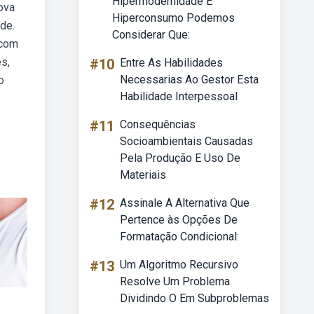
Hipermodernidade E
ova
Hiperconsumo Podemos
de.
Considerar Que:
 com
s,
#10
Entre As Habilidades
Necessarias Ao Gestor Esta
o
Habilidade Interpessoal
#11
Consequências
Socioambientais Causadas
Pela Produção E Uso De
Materiais
#12
Assinale A Alternativa Que
Pertence às Opções De
Formatação Condicional:
#13
Um Algoritmo Recursivo
Resolve Um Problema
Dividindo O Em Subproblemas