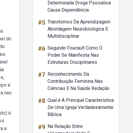
Determinada Droga Psicoativa
Causa Dependência
#5
Transtornos Da Aprendizagem
Abordagem Neurobiológica E
no
Multidisciplinar
nel do
 do
#6
Segundo Foucault Como O
ais
Poder Se Manifesta Nas
únel
Estruturas Disciplinares
Na
#7
Reconhecimento Da
s,
Contribuição Feminina Nas
rpo é
Ciências E Na Saúde Redação
za nas
#8
Qual é A Principal Característica
De Uma Igreja Verdadeiramente
stc) é
Bíblica
os
#9
Na Relação Entre
a a