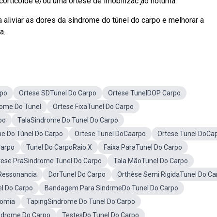
 corticoide e/ou uma órtese de imobilizac ̧ão noturna.
 aliviar as dores da síndrome do túnel do carpo e melhorar a
a.
rpo
Ortese SDTunel Do Carpo
Ortese TunelDOP Carpo
rome Do Tunel
Ortese FixaTunel Do Carpo
po
TalaSindrome Do Tunel Do Carpo
e Do Túnel Do Carpo
Ortese Tunel DoCaarpo
Ortese Tunel DoCa
Carpo
Tunel Do CarpoRaio X
Faixa ParaTunel Do Carpo
tese PraSindrome Tunel Do Carpo
Tala MãoTunel Do Carpo
Ressonancia
DorTunel Do Carpo
Orthèse Semi RigidaTunel Do Ca
el Do Carpo
Bandagem Para SindrmeDo Tunel Do Carpo
tomia
TapingSindrome Do Tunel Do Carpo
ndrome Do Carpo
TestesDo Tunel Do Carpo