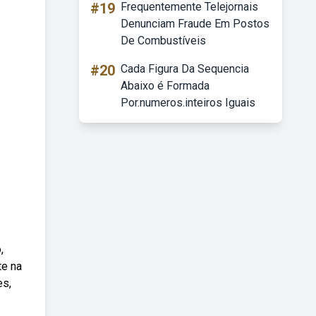
#19
Frequentemente Telejornais
Denunciam Fraude Em Postos
De Combustíveis
#20
Cada Figura Da Sequencia
Abaixo é Formada
Por.numeros.inteiros Iguais
,
te na
es,