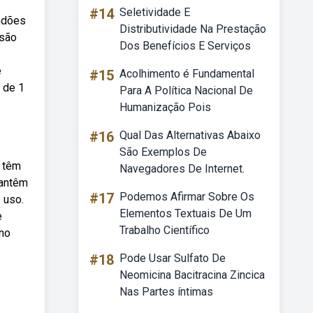
#14
Seletividade E
endões
Distributividade Na Prestação
ssão
Dos Benefícios E Serviços
e
#15
Acolhimento é Fundamental
 de 1
Para A Política Nacional De
Humanização Pois
#16
Qual Das Alternativas Abaixo
São Exemplos De
s têm
Navegadores De Internet.
mantêm
#17
Podemos Afirmar Sobre Os
 uso.
Elementos Textuais De Um
e
Trabalho Científico
ano
#18
Pode Usar Sulfato De
Neomicina Bacitracina Zincica
Nas Partes íntimas